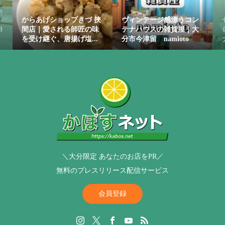
からあげショップきづ 挾
ヴィンテージ感漂うコン
3
間店｜愛される師匠の味
テナハウスの雑貨屋｜大
を受け継ぐ、唐揚げ塩...
分市今津留 namioto
＼大分限定 あなたのお店をPR／
無料のプレスリリース配信サービス
会員登録