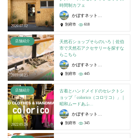
時間制カフェ
かぼすネット事務局
別府市
618
2020.07.12
店舗紹介
天然石ショップそらのいろ｜佐伯
市で天然石アクセサリーを探すな
らこちら
かぼすネット事務局
別府市
445
2019.08.23
店舗紹介
古着とハンドメイドのセレクトシ
ョップ「colorico（コロリコ）」｜
昭和ムードあふ...
かぼすネット事務局
別府市
345
2022.05.24