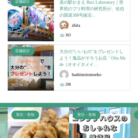
店舗紹介
道の駅かまえ Buri Laboratory｜世
界初のブリ料理の研究所が、佐伯
の国道388号線沿...
zhita
303
2020.07.14
店舗紹介
大分の“いいもの”をプレゼントし
よう！逸品がそろうお店「Oita Ma
de（オオイタメイ...
hashimotomoeko
298
2022.06.15
宣伝・告知
宣伝・告知