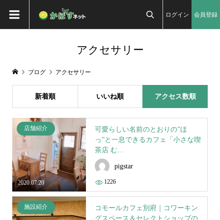
ログイン
会員登録

アクセサリー
ブログ
アクセサリー
新着順
いいね順
アクセス数順
店舗紹介
可愛らしい名前のとおりの”ほ
っ”と一息できるカフェ「小さな喫
茶店 む...
pigstar
1226
2020.07.20
施設紹介
コモールカフェ別府｜コワーキン
グスペース＆セレクトショップの