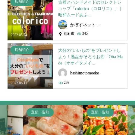
店舗紹介
古着とハンドメイドのセレクトシ
ョップ「colorico（コロリコ）」｜
昭和ムードあふ...
かぼすネット事務局
別府市
345
2022.05.24
店舗紹介
大分の“いいもの”をプレゼントし
よう！逸品がそろうお店「Oita Ma
de（オオイタメイ...
hashimotomoeko
298
2022.06.15
宣伝・告知
宣伝・告知