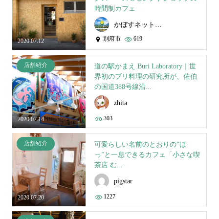
時間制カフェ
かぼすネット事務局
別府市
619
2020.07.12
店舗紹介
道の駅かまえ Buri Laboratory｜世
界初のブリ料理の研究所が、佐伯
の国道388号線沿...
zhita
303
2020.07.14
店舗紹介
可愛らしい名前のとおりの”ほ
っ”と一息できるカフェ「小さな喫
茶店 む...
pigstar
1227
2020.07.20