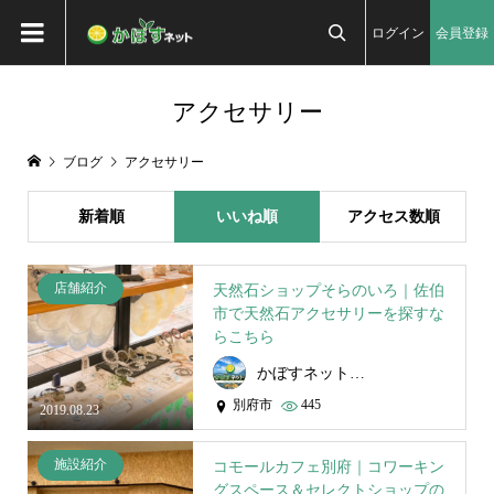
ログイン
会員登録

アクセサリー
ブログ
アクセサリー
新着順
いいね順
アクセス数順
店舗紹介
天然石ショップそらのいろ｜佐伯
市で天然石アクセサリーを探すな
らこちら
かぼすネット事務局
別府市
445
2019.08.23
施設紹介
コモールカフェ別府｜コワーキン
グスペース＆セレクトショップの