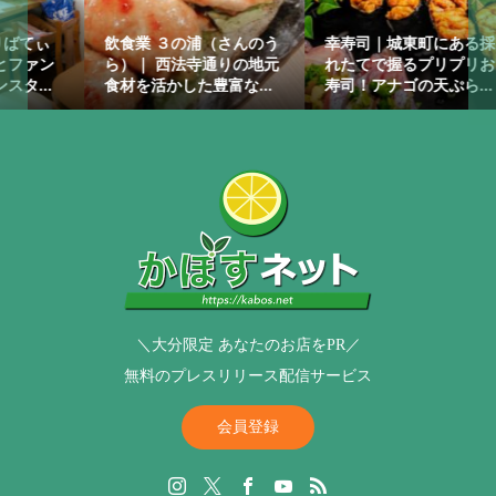
んのう
幸寿司｜城東町にある採
旅館 海の家 | 臼杵佐志生
の地元
れたてで握るプリプリお
の海のそばで 新鮮な関あ
...
寿司！アナゴの天ぷら...
じ関さば、ふぐ料理に...
＼大分限定 あなたのお店をPR／
無料のプレスリリース配信サービス
会員登録