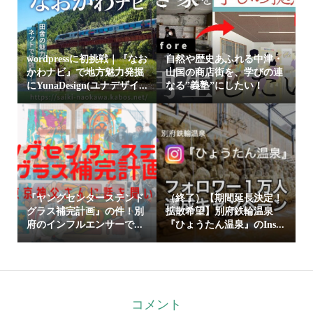
wordpressに初挑戦｜『なお
自然や歴史あふれる中津・
かわナビ』で地方魅力発掘
山国の商店街を、学びの連
にYunaDesign(ユナデザイ...
なる”義塾”にしたい！
『ヤングセンターステンド
（終了）【期間延長決定！
グラス補完計画』の件！別
拡散希望】別府鉄輪温泉
府のインフルエンサーで...
『ひょうたん温泉』のIns...
コメント