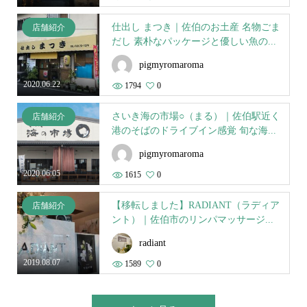
仕出し まつき｜佐伯のお土産 名物ごま
店舗紹介
だし 素朴なパッケージと優しい魚の...
pigmyromaroma
2020.06.22
1794
0
さいき海の市場○（まる）｜佐伯駅近く
店舗紹介
港のそばのドライブイン感覚 旬な海...
pigmyromaroma
2020.06.05
1615
0
【移転しました】RADIANT（ラディア
店舗紹介
ント）｜佐伯市のリンパマッサージ...
radiant
2019.08.07
1589
0