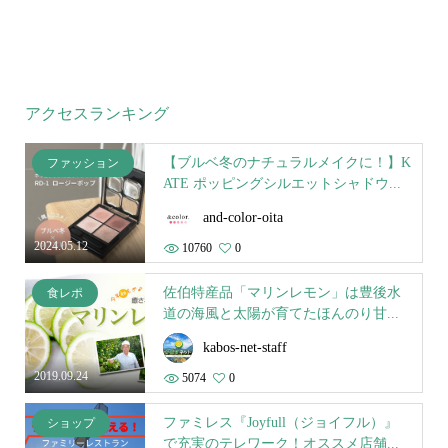
アクセスランキング
【ブルベ冬のナチュラルメイクに！】K
ファッション
ATE ポッピングシルエットシャドウ...
and-color-oita
2024.05.12
10760
0
佐伯特産品「マリンレモン」は豊後水
食レポ
道の海風と太陽が育てたほんのり甘...
kabos-net-staff
2019.09.24
5074
0
ファミレス『Joyfull（ジョイフル）』
ショップ
で充実のテレワーク！オススメ店舗...