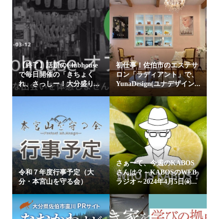
【終了】話題のClubhouse
初仕事！佐伯市のエステサ
で毎日開催の「きちょく
ロン「ラディアント」で、
れ、さっしー！大分盛り...
YunaDesign(ユナデザイン...
さぁーて、今週のKABOS
令和７年度行事予定（大
さんは？～KABOSのWEB
分・本宮山を守る会）
ラジオ～2024年4月5日㈮...