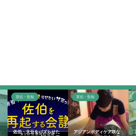
宣伝・告知
宣伝・告知
佐伯・大分をバズらせた
アジアンボディケア咲な