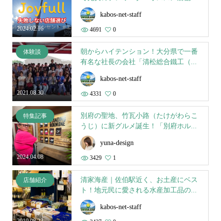
kabos-net-staff
2024.02.16
4691
0
朝からハイテンション！大分県で一番
体験談
有名な社長の会社「清松総合鐵工（...
kabos-net-staff
2021.08.30
4331
0
別府の聖地、竹瓦小路（たけがわらこ
特集記事
うじ）に新グルメ誕生！「別府ホル...
yuna-design
2024.04.08
3429
1
清家海産｜佐伯駅近く、お土産にベス
店舗紹介
ト！地元民に愛される水産加工品の...
kabos-net-staff