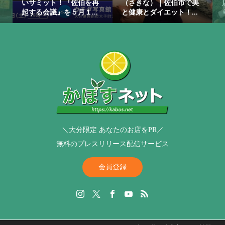
いサミット！『佐伯を再
（さきな）｜佐伯市で美
起する会議』を５月１...
と健康とダイエット！...
＼大分限定 あなたのお店をPR／
無料のプレスリリース配信サービス
会員登録