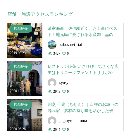
店舗・施設アクセスランキング
清家海産｜佐伯駅近く、お土産にベス
店舗紹介
ト！地元民に愛される水産加工品の...
kabos-net-staff
2019.08.23
3427
0
レストラン喫茶 いさりび｜気さくな店
店舗紹介
主はトリニータファン！トリサポや...
syusyu
2020.12.31
2943
0
割烹 千扇（ちせん）｜臼杵のお城下の
店舗紹介
隠れ家、素材の持ち味を活かした優...
pigmyromaroma
2020.06.28
2644
0