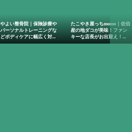
っちmomo｜佐伯
NSK おへまハウス | 野津町
ヴィン
が美味！ファン
吉四六ランド内のお食事処
ナハウ
お出迎え！...
アイデア光る”ぴんころ...
今津留 n