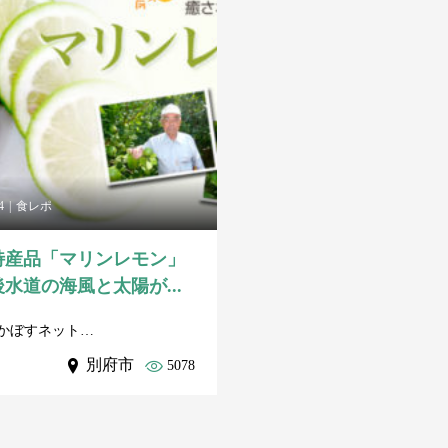
4
食レポ
特産品「マリンレモン」
水道の海風と太陽が...
かぼすネット事務局
別府市
5078