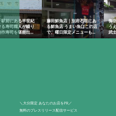
垣にあ
御宿料亭 春光園（しゅんこ
Slow cafe 茶
はこの店
うえん）｜臼杵のお城下で
年の純和風旅館
も...
武士の息吹を体感 400年の...
館」の１階に併設
＼大分限定 あなたのお店をPR／
無料のプレスリリース配信サービス