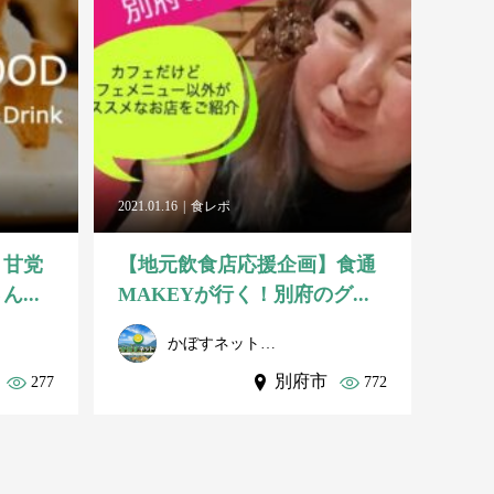
2021.01.16
食レポ
】甘党
【地元飲食店応援企画】食通
...
MAKEYが行く！別府のグ...
かぼすネット事務局
別府市
277
772