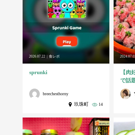
2026.07.22
食レポ
2024.07.0
sprunki
【肉
で話題
breechesthorny
玖珠町
14