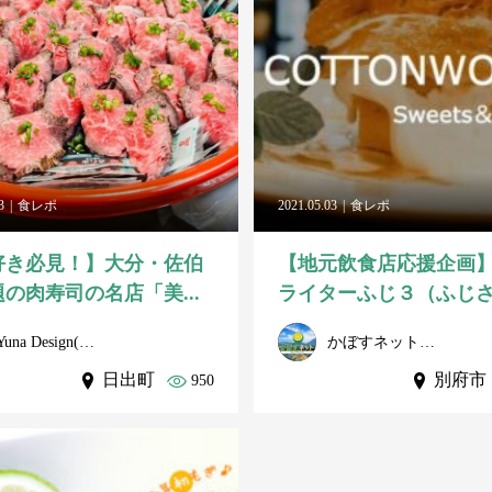
3
食レポ
2021.05.03
食レポ
好き必見！】大分・佐伯
【地元飲食店応援企画
の肉寿司の名店「美...
ライターふじ３（ふじさん
Yuna Design(ユナデザイン)
かぼすネット事務局
日出町
別府市
950