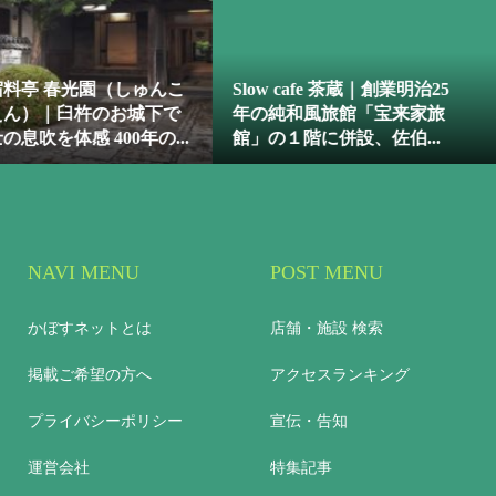
蔵｜創業明治25
やよい整骨院｜保険診療や
たこやき屋
「宝来家旅
パーソナルトレーニングな
産の地ダコ
、佐伯...
どボディケアに幅広く対...
キーな店長が
NAVI MENU
POST MENU
かぼすネットとは
店舗・施設 検索
掲載ご希望の方へ
アクセスランキング
プライバシーポリシー
宣伝・告知
運営会社
特集記事