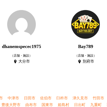
dhanemspecec1975
Bay789
（店舗・施設）
（店舗・施設）
大分市
別府市
市
中津市
日田市
佐伯市
臼杵市
津久見市
竹田市
豊後大野市
由布市
国東市
姫島村
日出町
九重町