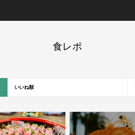
食レポ
いいね順