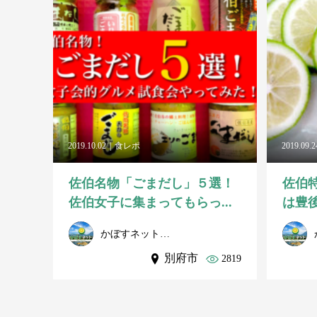
2019.10.02
食レポ
2019.09.2
佐伯名物「ごまだし」５選！
佐伯
佐伯女子に集まってもらっ...
は豊後
かぼすネット事務局
別府市
2819