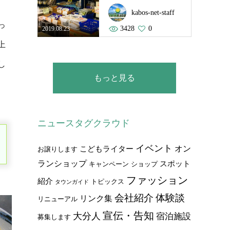
kabos-net-staff
っ
3428
0
2019.08.23
上
し
もっと見る
ニュースタグクラウド
イベント
オン
こどもライター
お譲りします
ランショップ
スポット
キャンペーン
ショップ
ファッション
紹介
トピックス
タウンガイド
会社紹介
体験談
リンク集
リニューアル
宣伝・告知
大分人
宿泊施設
募集します