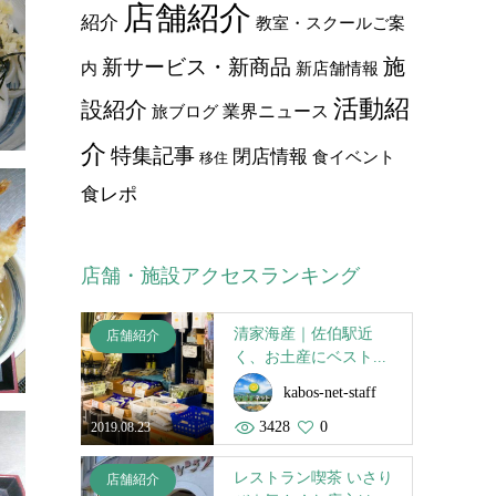
店舗紹介
紹介
教室・スクールご案
施
新サービス・新商品
内
新店舗情報
活動紹
設紹介
業界ニュース
旅ブログ
介
特集記事
閉店情報
食イベント
移住
食レポ
店舗・施設アクセスランキング
清家海産｜佐伯駅近
店舗紹介
く、お土産にベスト...
kabos-net-staff
3428
0
2019.08.23
レストラン喫茶 いさり
店舗紹介