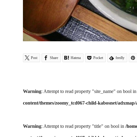
Post
Share
Hatena
Pocket
feedly
Warning
: Attempt to read property "site_name" on bool i
content/themes/zoomy_tcd067-child-kabosnet/adxmap
Warning
: Attempt to read property "title" on bool in
/home