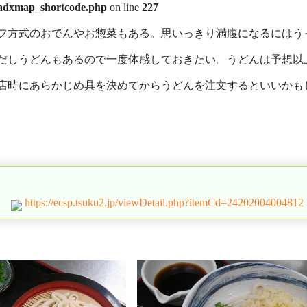
/adxmap_shortcode.php
on line
227
フ方式のおでんやお惣菜もある。思いっきり満腹になるにはう
だしうどんもあるので一度体感しておきたい。うどんは予想以
店時にあらかじめ具を決めてからうどんを注文するといいかも
https://ecsp.tsuku2.jp/viewDetail.php?itemCd=24202004004812