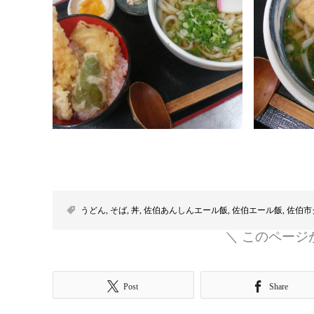
うどん
,
そば
,
丼
,
佐伯あんしんエール飯
,
佐伯エール飯
,
佐伯市
＼ このページ
Post
Share