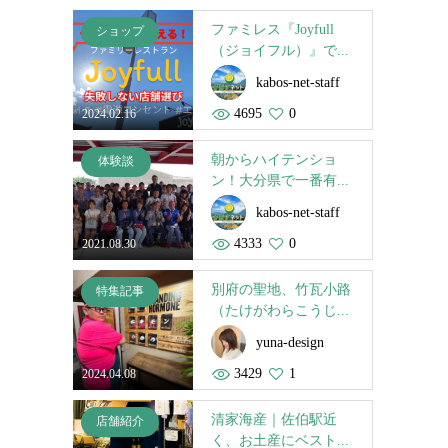
ファミレス『Joyfull
ショップ
（ジョイフル）』で...
kabos-net-staff
4695
0
2024.02.16
朝からハイテンショ
体験談
ン！大分県で一番有...
kabos-net-staff
4333
0
2021.08.30
別府の聖地、竹瓦小路
特集記事
（たけがわらこうじ...
yuna-design
3429
1
2024.04.08
清家海産｜佐伯駅近
店舗紹介
く、お土産にベスト...