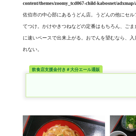
content/themes/zoomy_tcd067-child-kabosnet/adxmap
佐伯市の中心部にあるうどん店。うどんの他にセル
てつけ。かけやきつねなどの定番はもちろん、ごま
に速いペースで出来上がる。おでんを望むなら、入
れない。
飲食店支援金付き＃大分エール通販