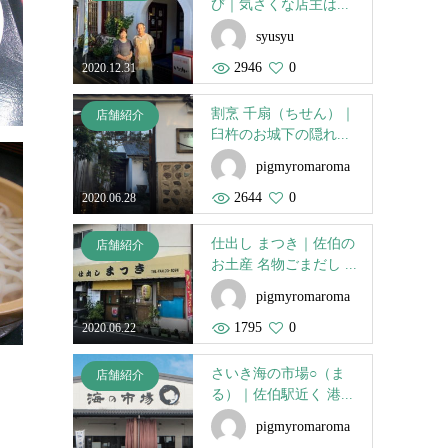
び｜気さくな店主は...
syusyu
2946
0
2020.12.31
割烹 千扇（ちせん）｜
店舗紹介
臼杵のお城下の隠れ...
pigmyromaroma
2644
0
2020.06.28
仕出し まつき｜佐伯の
店舗紹介
お土産 名物ごまだし ...
pigmyromaroma
1795
0
2020.06.22
さいき海の市場○（ま
店舗紹介
る）｜佐伯駅近く 港...
pigmyromaroma