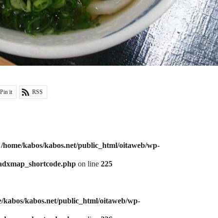
Pin it
RSS
n
/home/kabos/kabos.net/public_html/oitaweb/wp-
/adxmap_shortcode.php
on line
225
/kabos/kabos.net/public_html/oitaweb/wp-