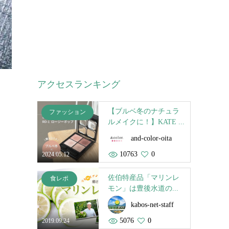
アクセスランキング
【ブルベ冬のナチュラ
ファッション
ルメイクに！】KATE ...
and-color-oita
10763
0
2024.05.12
佐伯特産品「マリンレ
食レポ
モン」は豊後水道の...
kabos-net-staff
5076
0
2019.09.24