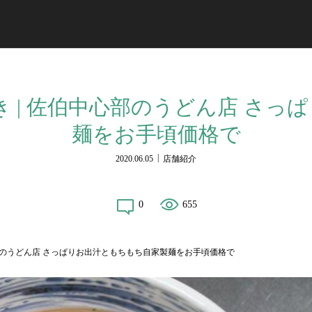
き | 佐伯中心部のうどん店 さっ
麺をお手頃価格で
2020.06.05
店舗紹介
0
655
心部のうどん店 さっぱりお出汁ともちもち自家製麺をお手頃価格で