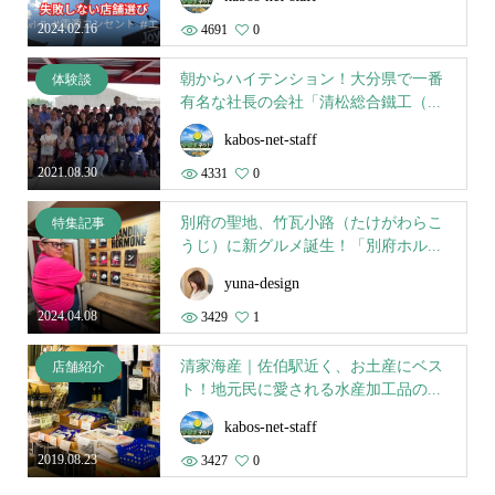
2024.02.16
4691
0
朝からハイテンション！大分県で一番
体験談
有名な社長の会社「清松総合鐵工（...
kabos-net-staff
2021.08.30
4331
0
別府の聖地、竹瓦小路（たけがわらこ
特集記事
うじ）に新グルメ誕生！「別府ホル...
yuna-design
2024.04.08
3429
1
清家海産｜佐伯駅近く、お土産にベス
店舗紹介
ト！地元民に愛される水産加工品の...
kabos-net-staff
2019.08.23
3427
0