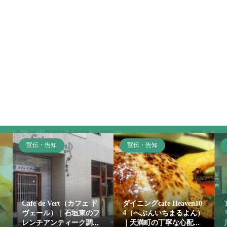
宣伝・告知
宣伝・告知
Cafe de Vert（カフェ ド
ダイニングcafe Heaven10
ヴェール）｜石垣東のフ
4（へぶんいちまるよん）
レンチアンティーク調...
｜天満町の丁寧な心配...