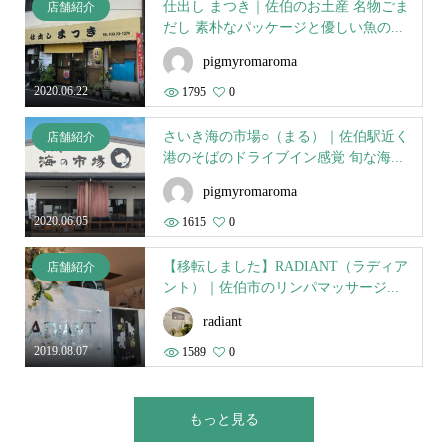
仕出し まつき｜佐伯のお土産 名物ごま
店舗紹介
だし 素朴なパッケージと優しい魚の...
pigmyromaroma
2020.06.22
1795
0
さいき海の市場○（まる）｜佐伯駅近く
店舗紹介
港のそばのドライブイン感覚 旬な海...
pigmyromaroma
2020.06.05
1615
0
【移転しました】RADIANT（ラディア
店舗紹介
ント）｜佐伯市のリンパマッサージ...
radiant
2019.08.07
1589
0
もっと見る