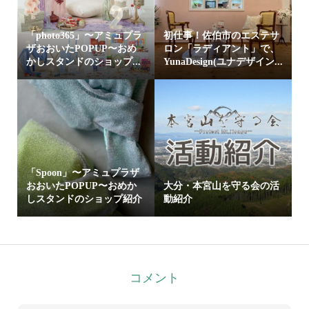
「photo365」〜アミュプラ
初仕事！佐伯市のエステサ
ザおおいたPOPUP〜おめ
ロン「ラディアント」で、
かしスタンドのショップ...
YunaDesign(ユナデザイン...
「Spoon」〜アミュプラザ
おおいたPOPUP〜おめか
大分・本宮山を守る会の活
しスタンドのショップ紹介
動紹介
コメント