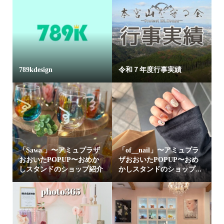
789kdesign
令和７年度行事実績
「Sawa.」〜アミュプラザ
「of__nail」〜アミュプラ
おおいたPOPUP〜おめか
ザおおいたPOPUP〜おめ
しスタンドのショップ紹介
かしスタンドのショップ...