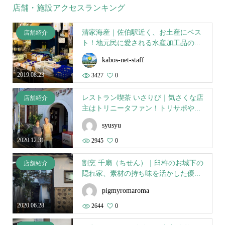
店舗・施設アクセスランキング
清家海産｜佐伯駅近く、お土産にベス
店舗紹介
ト！地元民に愛される水産加工品の...
kabos-net-staff
2019.08.23
3427
0
レストラン喫茶 いさりび｜気さくな店
店舗紹介
主はトリニータファン！トリサポや...
syusyu
2020.12.31
2945
0
割烹 千扇（ちせん）｜臼杵のお城下の
店舗紹介
隠れ家、素材の持ち味を活かした優...
pigmyromaroma
2020.06.28
2644
0