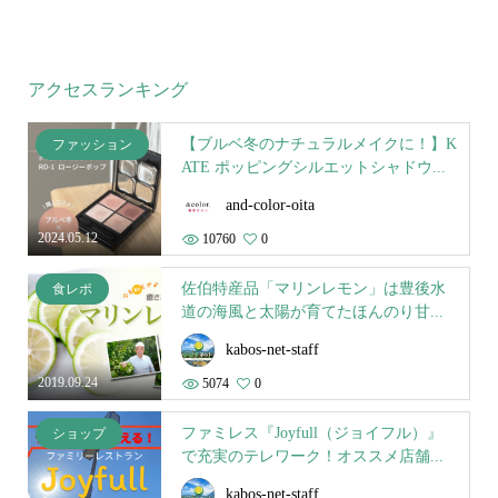
アクセスランキング
【ブルベ冬のナチュラルメイクに！】K
ファッション
ATE ポッピングシルエットシャドウ...
and-color-oita
2024.05.12
10760
0
佐伯特産品「マリンレモン」は豊後水
食レポ
道の海風と太陽が育てたほんのり甘...
kabos-net-staff
2019.09.24
5074
0
ファミレス『Joyfull（ジョイフル）』
ショップ
で充実のテレワーク！オススメ店舗...
kabos-net-staff