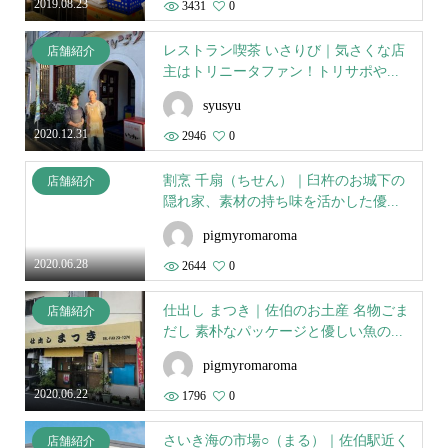
2019.08.23
3431
0
レストラン喫茶 いさりび｜気さくな店
店舗紹介
主はトリニータファン！トリサポや...
syusyu
2020.12.31
2946
0
割烹 千扇（ちせん）｜臼杵のお城下の
店舗紹介
隠れ家、素材の持ち味を活かした優...
pigmyromaroma
2020.06.28
2644
0
仕出し まつき｜佐伯のお土産 名物ごま
店舗紹介
だし 素朴なパッケージと優しい魚の...
pigmyromaroma
2020.06.22
1796
0
さいき海の市場○（まる）｜佐伯駅近く
店舗紹介