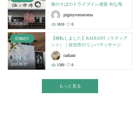
港のそばのドライブイン感覚 旬な海...
pigmyromaroma
2020.06.05
1616
0
【移転しました】RADIANT（ラディア
店舗紹介
ント）｜佐伯市のリンパマッサージ...
radiant
2019.08.07
1589
0
もっと見る