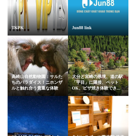
TKPK
Jun88 link
高崎山自然動物園：サルた
大分と宮崎の県境、道の駅
ちのパラダイス！ニホンザ
「宇目」に隣接、ペット
ルと触れ合う貴重な体験
OK、ピザ焼き体験でき...