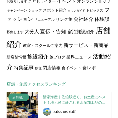
イベント
オンランショップ
こどもライター
お譲りします
フ
スポット紹介
キャンペーン
ショップ
トピックス
タウンガイド
ァッション
会社紹介
体験談
リンク集
リニューアル
店舗
宣伝・告知
大分人
宿泊施設紹介
募集します
紹介
新サービス・新商品
教室・スクールご案内
活動紹
施設紹介
業界ニュース
新店舗情報
旅ブログ
介
特集記事
食レポ
閉店情報
食イベント
移住
店舗・施設アクセスランキング
清家海産｜佐伯駅近く、お土産にベス
店舗紹介
ト！地元民に愛される水産加工品の...
kabos-net-staff