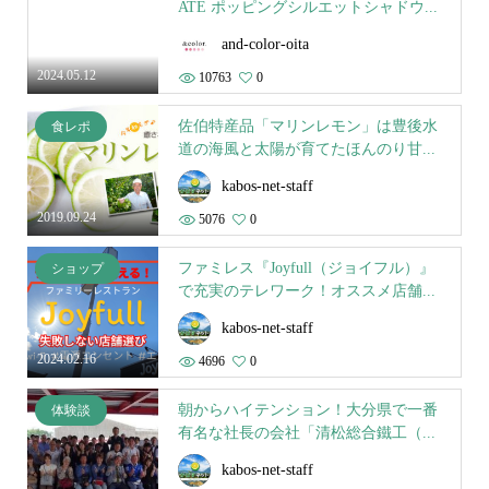
ATE ポッピングシルエットシャドウ...
and-color-oita
2024.05.12
10763
0
佐伯特産品「マリンレモン」は豊後水
食レポ
道の海風と太陽が育てたほんのり甘...
kabos-net-staff
2019.09.24
5076
0
ファミレス『Joyfull（ジョイフル）』
ショップ
で充実のテレワーク！オススメ店舗...
kabos-net-staff
2024.02.16
4696
0
朝からハイテンション！大分県で一番
体験談
有名な社長の会社「清松総合鐵工（...
kabos-net-staff