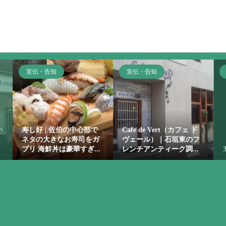
宣伝・告知
宣伝・告知
い
寿し好 | 佐伯の中心部で
Cafe de Vert（カフェ ド
ネタの大きなお寿司をガ
ヴェール）｜石垣東のフ
ブリ 海鮮丼は豪華すぎ...
レンチアンティーク調...