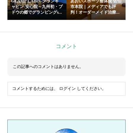
GLAMP CABIN-グランキ
あおいスポーツ整体院 佐伯
ャビン-安心院～九州初・ブ
市本院｜メディアでも評
ドウの郷でグランピングs...
判！オーダーメイド治療...
コメント
この記事へのコメントはありません。
コメントするためには、
ログイン
してください。