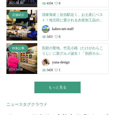
2021.08.30
4334
0
清家海産｜佐伯駅近く、お土産にベス
店舗紹介
ト！地元民に愛される水産加工品の...
kabos-net-staff
2019.08.23
3431
0
別府の聖地、竹瓦小路（たけがわらこ
特集記事
うじ）に新グルメ誕生！「別府ホル...
yuna-design
2024.04.08
3429
1
もっと見る
ニュースタグクラウド