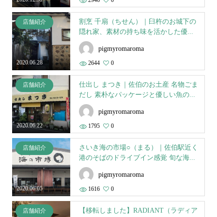
2946
0
割烹 千扇（ちせん）｜臼杵のお城下の
店舗紹介
隠れ家、素材の持ち味を活かした優...
pigmyromaroma
2020.06.28
2644
0
仕出し まつき｜佐伯のお土産 名物ごま
店舗紹介
だし 素朴なパッケージと優しい魚の...
pigmyromaroma
2020.06.22
1795
0
さいき海の市場○（まる）｜佐伯駅近く
店舗紹介
港のそばのドライブイン感覚 旬な海...
pigmyromaroma
2020.06.05
1616
0
【移転しました】RADIANT（ラディア
店舗紹介