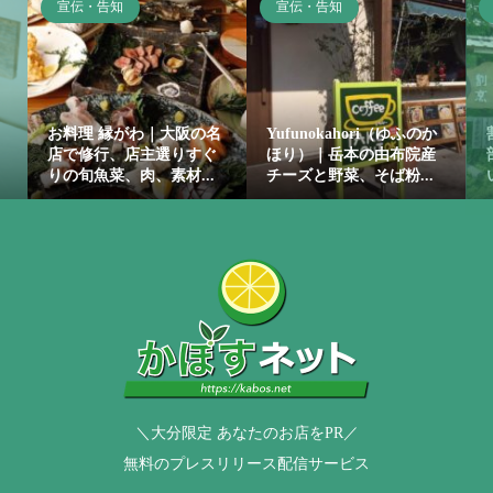
宣伝・告知
宣伝・告知
お料理 縁がわ｜大阪の名
Yufunokahori（ゆふのか
店で修行、店主選りすぐ
ほり）｜岳本の由布院産
りの旬魚菜、肉、素材...
チーズと野菜、そば粉...
＼大分限定 あなたのお店をPR／
無料のプレスリリース配信サービス