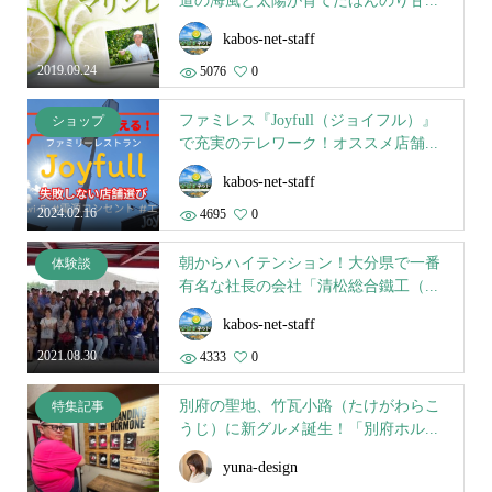
道の海風と太陽が育てたほんのり甘...
kabos-net-staff
2019.09.24
5076
0
ファミレス『Joyfull（ジョイフル）』
ショップ
で充実のテレワーク！オススメ店舗...
kabos-net-staff
2024.02.16
4695
0
朝からハイテンション！大分県で一番
体験談
有名な社長の会社「清松総合鐵工（...
kabos-net-staff
2021.08.30
4333
0
別府の聖地、竹瓦小路（たけがわらこ
特集記事
うじ）に新グルメ誕生！「別府ホル...
yuna-design