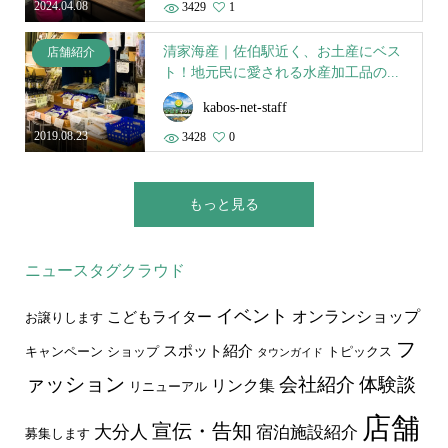
2024.04.08
3429
1
清家海産｜佐伯駅近く、お土産にベス
店舗紹介
ト！地元民に愛される水産加工品の...
kabos-net-staff
2019.08.23
3428
0
もっと見る
ニュースタグクラウド
イベント
オンランショップ
こどもライター
お譲りします
フ
スポット紹介
キャンペーン
ショップ
トピックス
タウンガイド
ァッション
会社紹介
体験談
リンク集
リニューアル
店舗
宣伝・告知
大分人
宿泊施設紹介
募集します