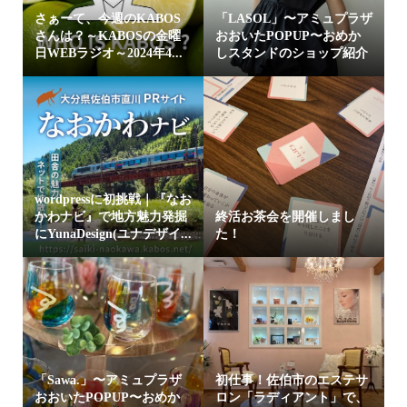
さぁーて、今週のKABOS
「LASOL」〜アミュプラザ
さんは？～KABOSの金曜
おおいたPOPUP〜おめか
日WEBラジオ～2024年4...
しスタンドのショップ紹介
wordpressに初挑戦｜『なお
かわナビ』で地方魅力発掘
終活お茶会を開催しまし
にYunaDesign(ユナデザイ...
た！
「Sawa.」〜アミュプラザ
初仕事！佐伯市のエステサ
おおいたPOPUP〜おめか
ロン「ラディアント」で、