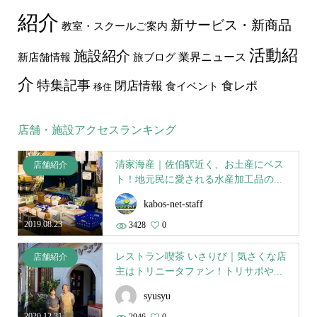
紹介
新サービス・新商品
教室・スクールご案内
活動紹
施設紹介
業界ニュース
新店舗情報
旅ブログ
介
特集記事
食レポ
閉店情報
食イベント
移住
店舗・施設アクセスランキング
清家海産｜佐伯駅近く、お土産にベス
店舗紹介
ト！地元民に愛される水産加工品の...
kabos-net-staff
2019.08.23
3428
0
レストラン喫茶 いさりび｜気さくな店
店舗紹介
主はトリニータファン！トリサポや...
syusyu
2020.12.31