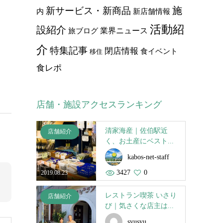
施
新サービス・新商品
内
新店舗情報
活動紹
設紹介
業界ニュース
旅ブログ
介
特集記事
閉店情報
食イベント
移住
食レポ
店舗・施設アクセスランキング
清家海産｜佐伯駅近
店舗紹介
く、お土産にベスト...
kabos-net-staff
3427
0
2019.08.23
レストラン喫茶 いさり
店舗紹介
び｜気さくな店主は...
syusyu