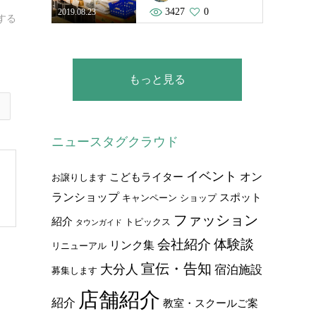
3427
0
2019.08.23
する
もっと見る
ニュースタグクラウド
イベント
オン
こどもライター
お譲りします
ランショップ
スポット
キャンペーン
ショップ
ファッション
紹介
トピックス
タウンガイド
会社紹介
体験談
リンク集
リニューアル
宣伝・告知
大分人
宿泊施設
募集します
店舗紹介
紹介
教室・スクールご案