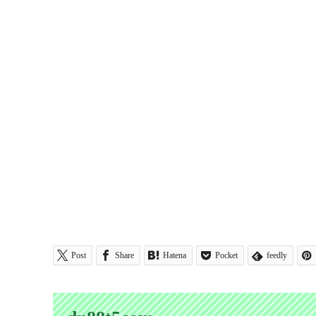
Post
Share
Hatena
Pocket
feedly