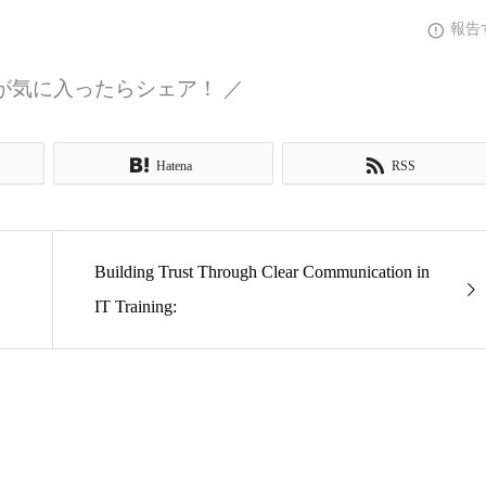
報告
が気に入ったらシェア！ ／
Hatena
RSS
Building Trust Through Clear Communication in
IT Training: