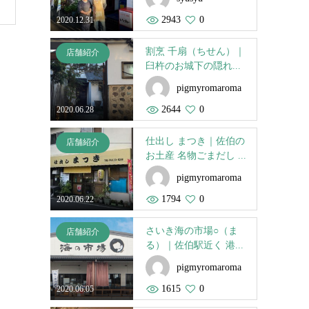
2943
0
2020.12.31
割烹 千扇（ちせん）｜
店舗紹介
臼杵のお城下の隠れ...
pigmyromaroma
2644
0
2020.06.28
仕出し まつき｜佐伯の
店舗紹介
お土産 名物ごまだし ...
pigmyromaroma
1794
0
2020.06.22
さいき海の市場○（ま
店舗紹介
る）｜佐伯駅近く 港...
pigmyromaroma
1615
0
2020.06.05