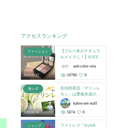
アクセスランキング
【ブルベ冬のナチュラ
ファッション
ルメイクに！】KATE ...
and-color-oita
10760
0
2024.05.12
佐伯特産品「マリンレ
食レポ
モン」は豊後水道の...
kabos-net-staff
5074
0
2019.09.24
ファミレス『Joyfull
ショップ