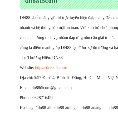
dn88t5com
DN88 là nền tảng giải trí trực tuyến hiện đại, mang đến cho
nhanh và hệ thống bảo mật an toàn. Với kho trò chơi pho
cao chất lượng dịch vụ nhằm đáp ứng nhu cầu giải trí của
cũng là điểm mạnh giúp DN88 tạo được sự tin tưởng và hài
Tên Thương Hiệu: DN88
Website:
https://dn88t5.com/
Địa chỉ: 5/57 Đ. số 4, Bình Trị Đông, Hồ Chí Minh, Việt
Email: dn88t5com@gmail.com
Phone: 0328716422
Hashtag: #dn88 #linkdn88 #trangchudn88 #dangnhapdn8