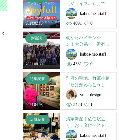
（ジョイフル）』で...
kabos-net-staff
4691
0
2024.02.16
ng
朝からハイテンショ
体験談
ン！大分県で一番有...
kabos-net-staff
4331
0
2021.08.30
別府の聖地、竹瓦小路
特集記事
（たけがわらこうじ...
yuna-design
3428
1
2024.04.08
清家海産｜佐伯駅近
店舗紹介
く、お土産にベスト...
kabos-net-staff