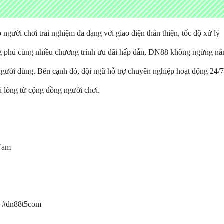
 người chơi trải nghiệm đa dạng với giao diện thân thiện, tốc độ xử lý
ng phú cùng nhiều chương trình ưu đãi hấp dẫn, DN88 không ngừng nâ
 người dùng. Bên cạnh đó, đội ngũ hỗ trợ chuyên nghiệp hoạt động 24/7
 lòng từ cộng đồng người chơi.
 Nam
8 #dn88t5com