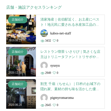
店舗・施設アクセスランキング
清家海産｜佐伯駅近く、お土産にベス
店舗紹介
ト！地元民に愛される水産加工品の...
kabos-net-staff
2019.08.23
3432
0
レストラン喫茶 いさりび｜気さくな店
店舗紹介
主はトリニータファン！トリサポや...
syusyu
2020.12.31
2949
0
割烹 千扇（ちせん）｜臼杵のお城下の
店舗紹介
隠れ家、素材の持ち味を活かした優...
pigmyromaroma
2020.06.28
2645
0