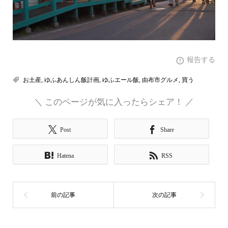
報告する
お土産
,
ゆふあんしん飯計画
,
ゆふエール飯
,
由布市グルメ
,
買う
＼ このページが気に入ったらシェア！ ／
Post
Share
Hatena
RSS