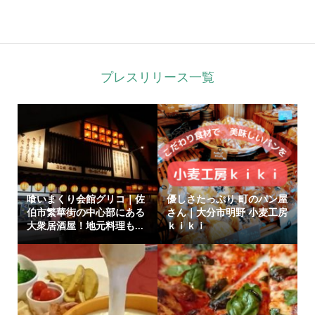
プレスリリース一覧
喰いまくり会館グリコ｜佐
優しさたっぷり 町のパン屋
伯市繁華街の中心部にある
さん｜大分市明野 小麦工房
大衆居酒屋！地元料理も...
ｋｉｋｉ