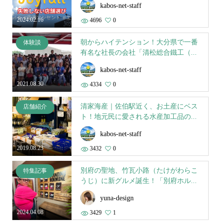
kabos-net-staff
2024.02.16
4696
0
朝からハイテンション！大分県で一番
体験談
有名な社長の会社「清松総合鐵工（...
kabos-net-staff
2021.08.30
4334
0
清家海産｜佐伯駅近く、お土産にベス
店舗紹介
ト！地元民に愛される水産加工品の...
kabos-net-staff
2019.08.23
3432
0
別府の聖地、竹瓦小路（たけがわらこ
特集記事
うじ）に新グルメ誕生！「別府ホル...
yuna-design
2024.04.08
3429
1