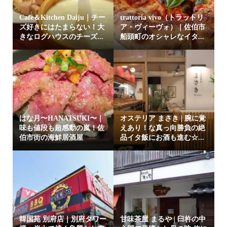
Cafe＆Kitchen Daiju｜チー
trattoria vivo（トラットリ
ズ好きにはたまらない！大
ア・ヴィーヴォ）｜佐伯市
きなログハウスのチーズ...
船頭町のオシャレなイタ...
はな月〜HANATSUKI〜｜
オステリア まさき | 腕に覚
味も値段も超感動の嵐！佐
えあり！な真っ向勝負の絶
伯市街の海鮮居酒屋
品イタ飯にお酒も進む☆...
韓国苑 別府店｜別府タワー
甘味茶屋 まるや | 臼杵の中