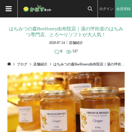
ログイン
会員登録

はちみつの森BeeHoney由布院店｜湯の坪街道のはちみ
つ専門店、とろ〜りソフトが大人気！
2020.07.14
店舗紹介
0
537
ブログ
店舗紹介
はちみつの森BeeHoney由布院店｜湯の坪街道のはちみつ専門店、とろ〜りソフトが大人気！