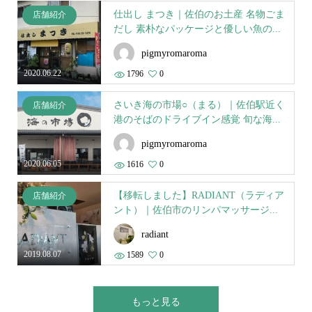
仕出し まつき｜佐伯のお土産 名物ごま
店舗紹介
だし 素朴なパッケージと優しい魚の...
pigmyromaroma
2020.06.22
1796
0
さいき海の市場○（まる）｜佐伯駅近く
店舗紹介
港のそばのドライブイン感覚 旬な海...
pigmyromaroma
2020.06.05
1616
0
【移転しました】RADIANT（ラディア
店舗紹介
ント）｜佐伯市のリンパマッサージ...
radiant
2019.08.07
1589
0
もっと見る