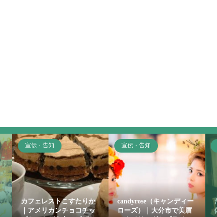
宣伝・告知
宣伝・告知
カフェレストこすたりか
candyrose（キャンディー
｜アメリカンチョコチッ
ローズ）｜大分市で美眉