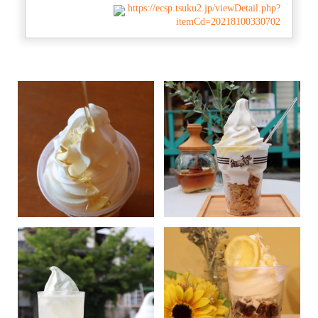
https://ecsp.tsuku2.jp/viewDetail.php?
itemCd=20218100330702