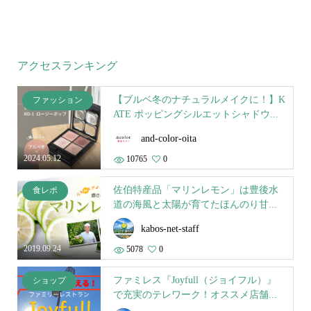
アクセスランキング
【ブルベ冬のナチュラルメイクに！】K
ファッション
ATE ポッピングシルエットシャドウ...
and-color-oita
2024.05.12
10765
0
佐伯特産品「マリンレモン」は豊後水
食レポ
道の海風と太陽が育てたほんのり甘...
kabos-net-staff
2019.09.24
5078
0
ファミレス『Joyfull（ジョイフル）』
ショップ
で充実のテレワーク！オススメ店舗...