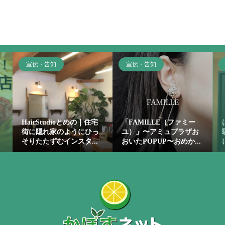
宣伝・告知
宣伝・告知
HairStudioとめの｜住宅
「FAMILLE（ファミー
街に隠れ家のようにひっ
ユ）」〜アミュプラザお
そりたたずむインスタ...
おいたPOPUP〜おめか...