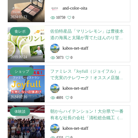
and-color-oita
2024.05.12
10759
0
佐伯特産品「マリンレモン」は豊後水
食レポ
道の海風と太陽が育てたほんのり甘...
kabos-net-staff
2019.09.24
5073
0
ファミレス『Joyfull（ジョイフル）』
ショップ
で充実のテレワーク！オススメ店舗...
kabos-net-staff
2024.02.16
4691
0
朝からハイテンション！大分県で一番
体験談
有名な社長の会社「清松総合鐵工（...
kabos-net-staff
2021.08.30
4331
0