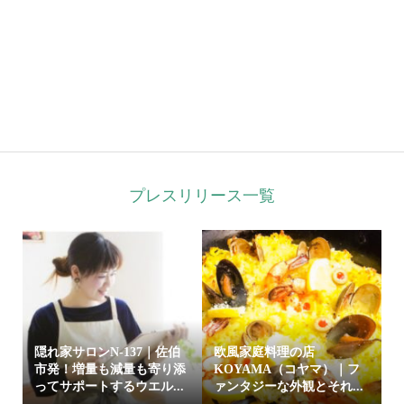
プレスリリース一覧
隠れ家サロンN-137｜佐伯
欧風家庭料理の店
市発！増量も減量も寄り添
KOYAMA（コヤマ）｜フ
ってサポートするウエル...
ァンタジーな外観とそれ...