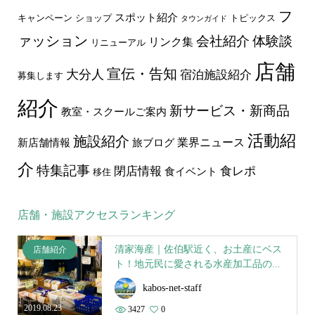
フ
スポット紹介
キャンペーン
ショップ
トピックス
タウンガイド
ァッション
会社紹介
体験談
リンク集
リニューアル
店舗
宣伝・告知
大分人
宿泊施設紹介
募集します
紹介
新サービス・新商品
教室・スクールご案内
活動紹
施設紹介
業界ニュース
新店舗情報
旅ブログ
介
特集記事
食レポ
閉店情報
食イベント
移住
店舗・施設アクセスランキング
清家海産｜佐伯駅近く、お土産にベス
店舗紹介
ト！地元民に愛される水産加工品の...
kabos-net-staff
2019.08.23
3427
0