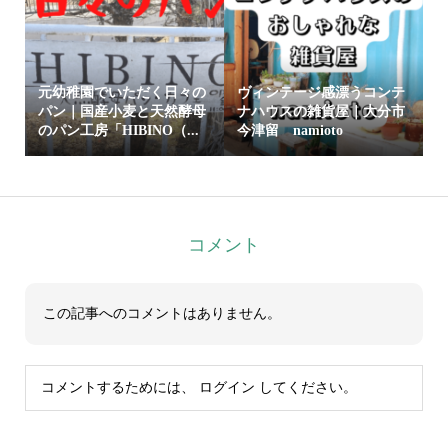
元幼稚園でいただく日々の
ヴィンテージ感漂うコンテ
パン｜国産小麦と天然酵母
ナハウスの雑貨屋｜大分市
のパン工房「HIBINO（...
今津留 namioto
コメント
この記事へのコメントはありません。
コメントするためには、
ログイン
してください。