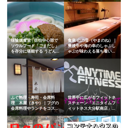
味愉嬉食堂 | 佐伯中心部で
食泉 山の音（やまのね）｜
ソウルフード「ごまだし」
豊後牛や海の幸のしゃぶし
を存分に堪能する うどん...
ゃぶが味わえる落ち着い...
ふぐ料理・寿司・会席料
世界中に広がるフィットネ
理 木屋（きや）｜フグの
スチェーン「エニタイムフ
会席料理やランチをコス...
ィットネス大分駅南店」...