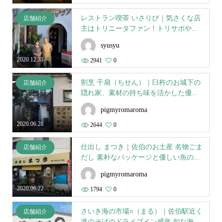
レストラン喫茶 いさりび｜気さくな店
店舗紹介
主はトリニータファン！トリサポや...
syusyu
2020.12.31
2941
0
割烹 千扇（ちせん）｜臼杵のお城下の
店舗紹介
隠れ家、素材の持ち味を活かした優...
pigmyromaroma
2020.06.28
2644
0
仕出し まつき｜佐伯のお土産 名物ごま
店舗紹介
だし 素朴なパッケージと優しい魚の...
pigmyromaroma
2020.06.22
1794
0
さいき海の市場○（まる）｜佐伯駅近く
店舗紹介
港のそばのドライブイン感覚 旬な海...