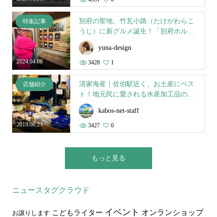
別府の聖地、竹瓦小路（たけがわらこ
特集記事
うじ）に新グルメ誕生！「別府ホル...
yuna-design
2024.04.08
3428
1
清家海産｜佐伯駅近く、お土産にベス
店舗紹介
ト！地元民に愛される水産加工品の...
kabos-net-staff
2019.08.23
3427
0
もっと見る
ニュースタグクラウド
イベント
オンランショップ
こどもライター
お譲りします