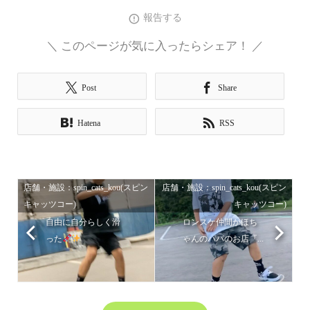
報告する
＼ このページが気に入ったらシェア！ ／
Post
Share
Hatena
RSS
店舗・施設：spin_cats_kou(スピン
店舗・施設：spin_cats_kou(スピン
キャッツコー)
キャッツコー)
自由に自分らしく滑
ロンスケ仲間かほち
った
ゃんのパパのお店『...