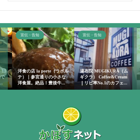
宣伝・告知
宣伝・告知
臼
洋食の店 la porte（ラポル
湯布院 MUGIKURA（ム
で
テ）｜参宮通りの小さな
ギクラ） Coffee&Cream
洋食屋。絶品！豊後牛...
｜リピ率No.1のカフェ...