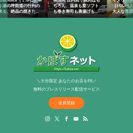
）本
韓国苑 庄内店｜焼肉はも
イタリアンバール Barba
の
ちろん、温泉も梨ソフト
（バルバ）｜駅前通り、
.
も巻き寿司も唐揚げも...
大人な雰囲気のカジュ...
＼大分限定 あなたのお店をPR／
無料のプレスリリース配信サービス
会員登録