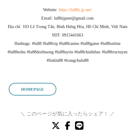
Website:
https://lu88z.jp.net/
Email: lu88zjpnet@gmail.com
Địa chỉ: 103 Lê Trọng Tấn, Bình Hưng Hòa, Hồ Chí Minh, Việt Nam
SĐT: 0915441663
Hashtags: #lu88 #lu88vip #lu88casino #lu88game #lu88online
#lu88nohu #lu88doithuong #lu88uytin #lu88chinhthuc #lu88tructuyen
#linklu88 #trangchulu88
＼ このページが気に入ったらシェア！ ／