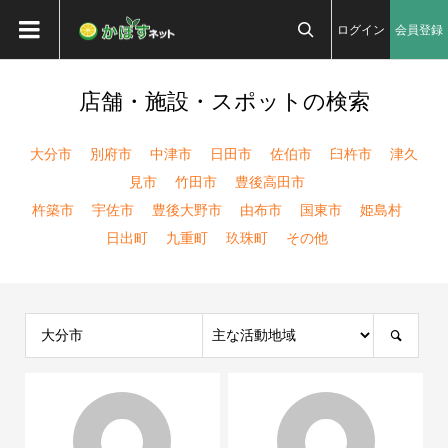
ログイン
会員登録

店舗・施設・スポットの検索
大分市
別府市
中津市
日田市
佐伯市
臼杵市
津久
見市
竹田市
豊後高田市
杵築市
宇佐市
豊後大野市
由布市
国東市
姫島村
日出町
九重町
玖珠町
その他