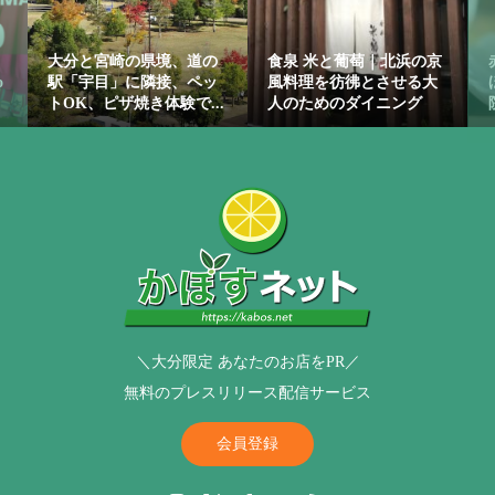
大分と宮崎の県境、道の
食泉 米と葡萄｜北浜の京
o
駅「宇目」に隣接、ペッ
風料理を彷彿とさせる大
トOK、ピザ焼き体験で...
人のためのダイニング
＼大分限定 あなたのお店をPR／
無料のプレスリリース配信サービス
会員登録