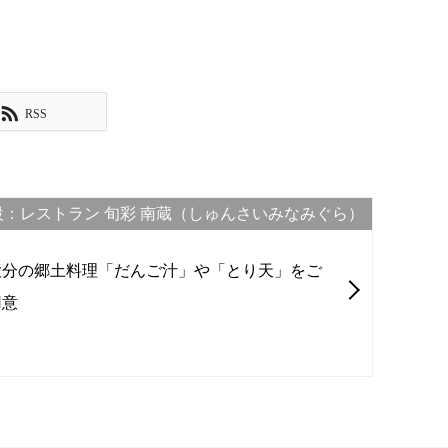
RSS
設：レストラン 旬彩 南蔵（しゅんさいみなみぐら）
大分の郷土料理「だんご汁」や「とり天」をご
用意