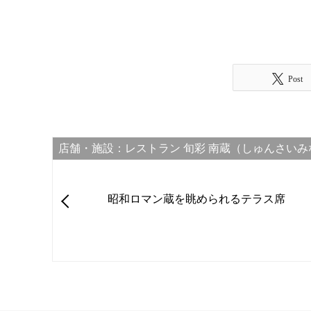
Post
店舗・施設：レストラン 旬彩 南蔵（しゅんさいみ
昭和ロマン蔵を眺められるテラス席​