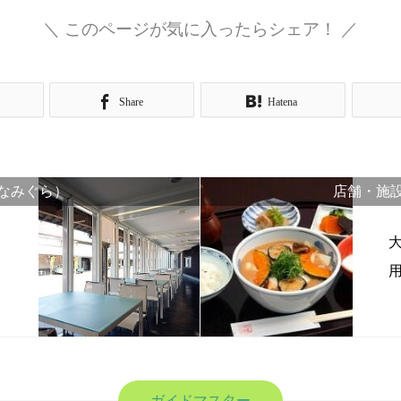
＼ このページが気に入ったらシェア！ ／
Share
Hatena
なみぐら）
店舗・施
ガイドマスター