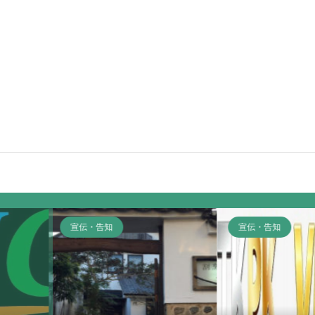
宣伝・告知
宣伝・告知