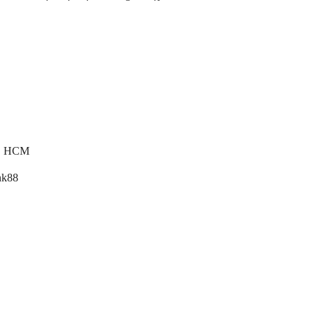
P. HCM
nk88