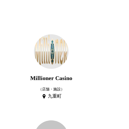
Millioner Casino
（店舗・施設）
九重町