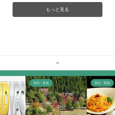
もっと見る
宣伝・告知
宣伝・告知