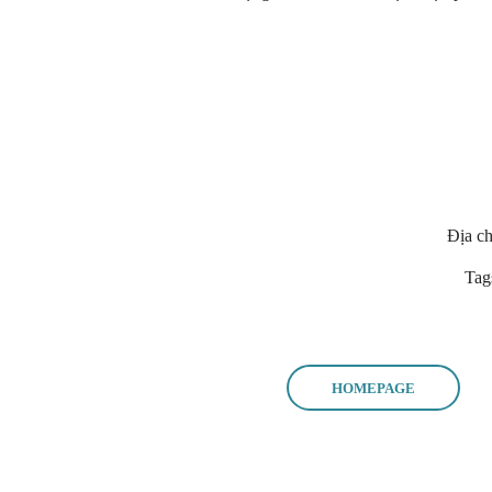
Địa c
Tag