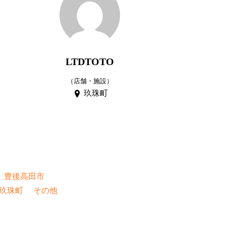
LTDTOTO
（店舗・施設）
玖珠町
豊後高田市
玖珠町
その他