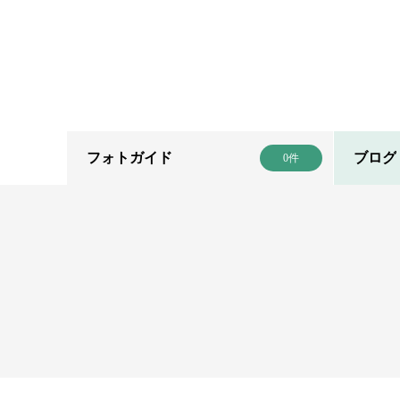
フォトガイド
ブログ
0件