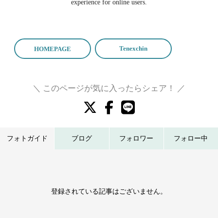
experience for online users.
Tenexchin
＼ このページが気に入ったらシェア！ ／
フォトガイド
ブログ
フォロワー
フォロー中
登録されている記事はございません。