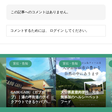
この記事へのコメントはありません。
コメントするためには、
ログイン
してください。
宣伝・告知
宣伝・告知
GABUGABU（ガブガ
大分県産鹿肉使用 完全
ブ）｜湯の坪街道のテイ
無添加のヘルシーペット
クアウトできるケバブS...
フード