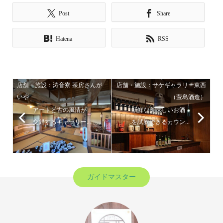
Post
Share
Hatena
RSS
店舗・施設：涛音寮 茶房さんが
店舗・施設：サケギャラリー東西
いや
（萱島酒造）
アートと古の風情が
新鮮な美味しいお酒
交錯するギャラリー...
を試飲できるカウン...
ガイドマスター