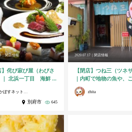
8
閉店情報
2020.07.17
閉店情報
店】侘び寂び屋（わびさ
【閉店】つね三（ツネ
｜ 北浜一丁目 海鮮 ...
｜内町で地物の魚や、ごま
かぼすネット事務局
zhita
別府市
645