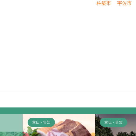
杵築市
宇佐市
宣伝・告知
宣伝・告知