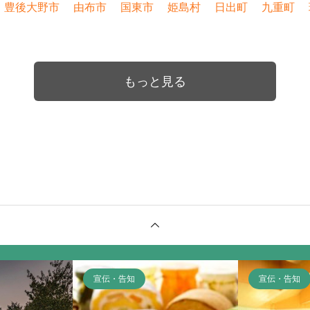
豊後大野市
由布市
国東市
姫島村
日出町
九重町
もっと見る
宣伝・告知
宣伝・告知