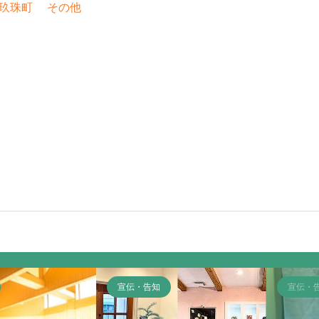
玖珠町
その他
宣伝・告知
宣伝・