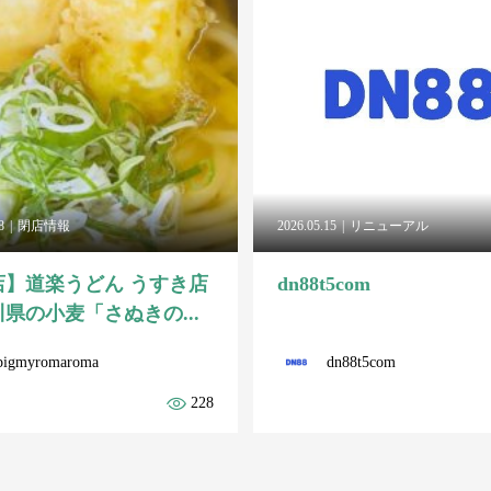
8
閉店情報
2026.05.15
リニューアル
店】道楽うどん うすき店
dn88t5com
県の小麦「さぬきの...
pigmyromaroma
dn88t5com
228