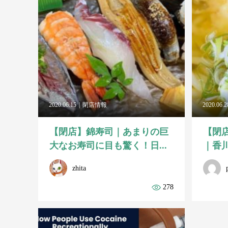
2020.06.15
閉店情報
2020.06.2
【閉店】錦寿司｜あまりの巨
【閉
大なお寿司に目も驚く！日...
｜香川
zhita
278