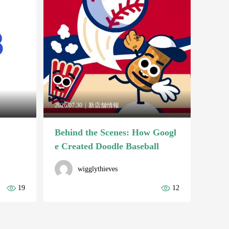
2026.07.30
新店舗情報
Behind the Scenes: How Googl
e Created Doodle Baseball
wigglythieves
19
12