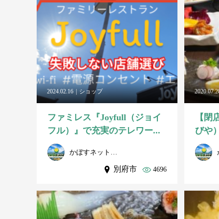
2024.02.16
ショップ
2020.07.2
ファミレス『Joyfull（ジョイ
【閉
フル）』で充実のテレワー...
びや）
かぼすネット事務局
別府市
4696