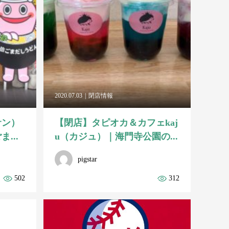
2020.07.03
閉店情報
サン）
【閉店】タピオカ＆カフェkaj
...
u（カジュ）｜海門寺公園の...
pigstar
502
312