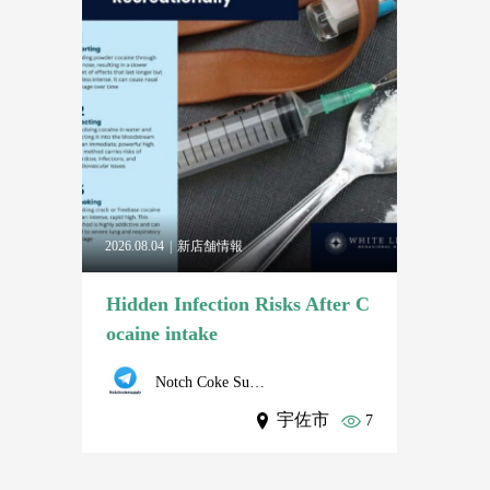
2026.08.04
新店舗情報
Hidden Infection Risks After C
ocaine intake
Notch Coke Supply
宇佐市
7