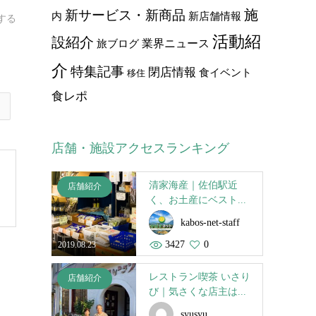
施
新サービス・新商品
内
新店舗情報
する
活動紹
設紹介
業界ニュース
旅ブログ
介
特集記事
閉店情報
食イベント
移住
食レポ
店舗・施設アクセスランキング
清家海産｜佐伯駅近
店舗紹介
く、お土産にベスト...
kabos-net-staff
3427
0
2019.08.23
レストラン喫茶 いさり
店舗紹介
び｜気さくな店主は...
syusyu