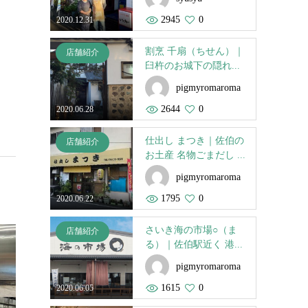
2945
0
2020.12.31
割烹 千扇（ちせん）｜
店舗紹介
臼杵のお城下の隠れ...
pigmyromaroma
2644
0
2020.06.28
仕出し まつき｜佐伯の
店舗紹介
お土産 名物ごまだし ...
pigmyromaroma
1795
0
2020.06.22
さいき海の市場○（ま
店舗紹介
る）｜佐伯駅近く 港...
pigmyromaroma
1615
0
2020.06.05