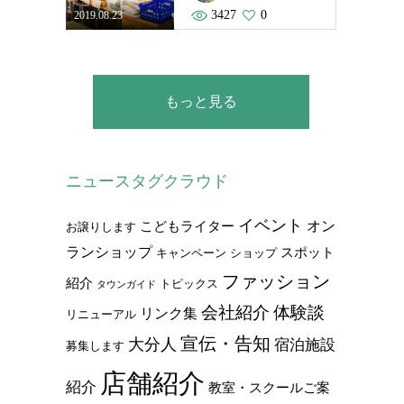
3427
0
2019.08.23
もっと見る
ニュースタグクラウド
イベント
オン
こどもライター
お譲りします
ランショップ
スポット
キャンペーン
ショップ
ファッション
紹介
トピックス
タウンガイド
会社紹介
体験談
リンク集
リニューアル
宣伝・告知
大分人
宿泊施設
募集します
店舗紹介
紹介
教室・スクールご案