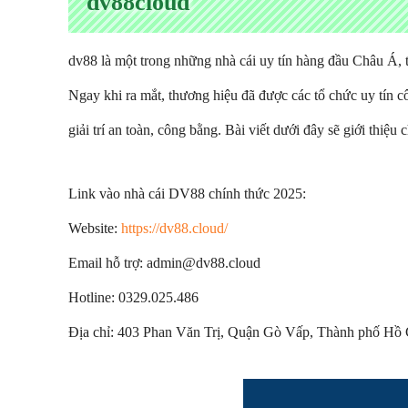
dv88cloud
dv88 là một trong những nhà cái uy tín hàng đầu Châu Á, 
Ngay khi ra mắt, thương hiệu đã được các tổ chức uy tín
giải trí an toàn, công bằng. Bài viết dưới đây sẽ giới thiệ
Link vào nhà cái DV88 chính thức 2025:
Website:
https://dv88.cloud/
Email hỗ trợ: admin@dv88.cloud
Hotline: 0329.025.486
Địa chỉ: 403 Phan Văn Trị, Quận Gò Vấp, Thành phố Hồ 