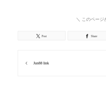
＼ このページ
Post
Share
Jun88 link