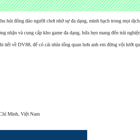
thu hút đông đảo người chơi nhờ sự đa dạng, minh bạch trong mọi dịch
 công nhận và cung cấp kho game đa dạng, hứa hẹn mang đến trải nghiệ
u chi tiết về DV88, để có cái nhìn tổng quan hơn anh em đừng vội lướt qu
Chí Minh, Việt Nam