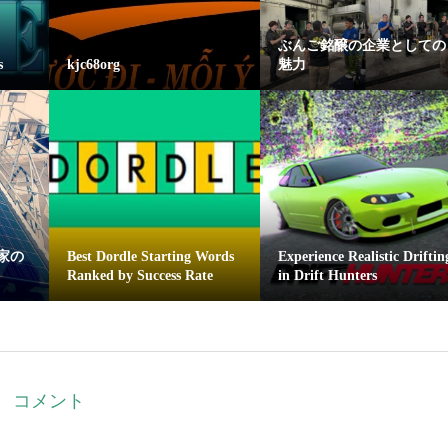
ぶんご銘醸の企業としての
s
kjc68org
魅力
家の
Best Dordle Starting Words
Experience Realistic Driftin
Ranked by Success Rate
in Drift Hunters
コメント