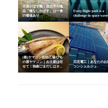
市原かぼす園｜佐伯市の逸
品「種なしかぼす」は一食
Every flight path is a
の価値あり
challenge in space wave
(株)ヤマジン佐伯工場/ひも
の屋ヤマジン｜お土産は任
苅北電工｜あなたのお
せて！独創ごまだしはオ...
コンシェルジュ