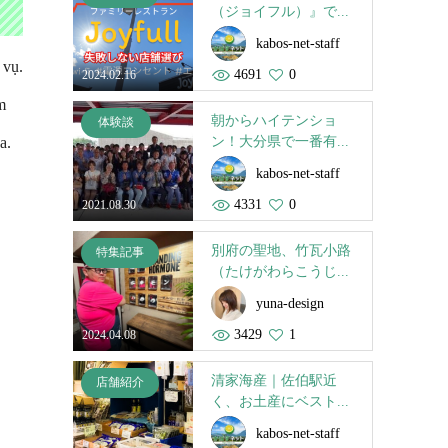
（ジョイフル）』で...
kabos-net-staff
 vụ.
4691
0
2024.02.16
m
朝からハイテンショ
体験談
ン！大分県で一番有...
a.
kabos-net-staff
4331
0
2021.08.30
別府の聖地、竹瓦小路
特集記事
（たけがわらこうじ...
yuna-design
3429
1
2024.04.08
清家海産｜佐伯駅近
店舗紹介
く、お土産にベスト...
kabos-net-staff