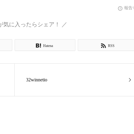
報告
が気に入ったらシェア！ ／
Hatena
RSS
32winnetio