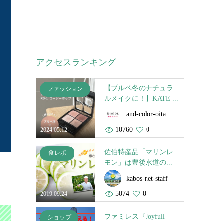
アクセスランキング
【ブルベ冬のナチュラ
ファッション
ルメイクに！】KATE ...
and-color-oita
10760
0
2024.05.12
佐伯特産品「マリンレ
食レポ
モン」は豊後水道の...
kabos-net-staff
5074
0
2019.09.24
ファミレス『Joyfull
ショップ