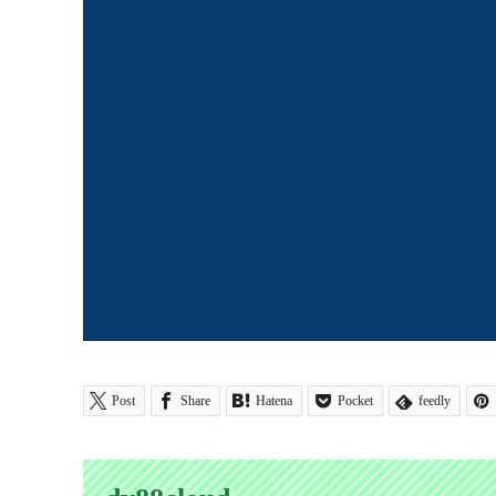
Post
Share
Hatena
Pocket
feedly