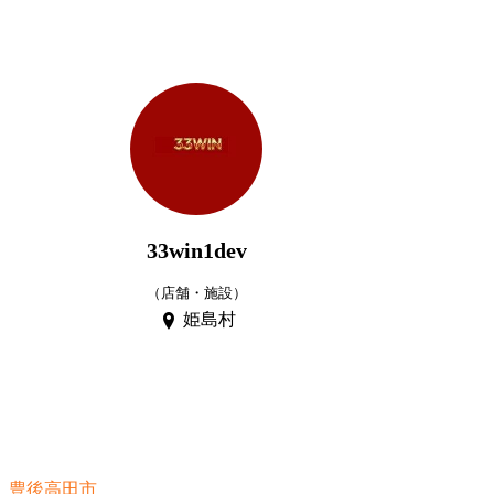
33win1dev
（店舗・施設）
姫島村
豊後高田市