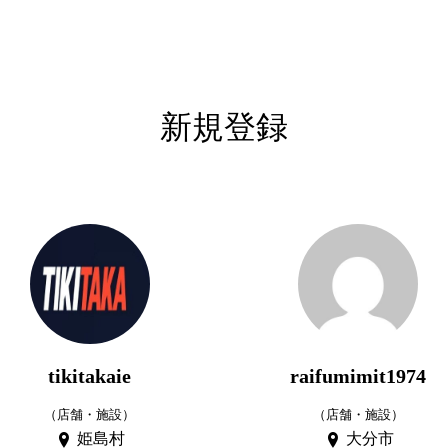
新規登録
tikitakaie
raifumimit1974
（店舗・施設）
（店舗・施設）
姫島村
大分市