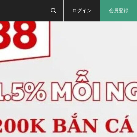
ログイン
会員登録