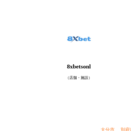
8xbetsonl
（店舗・施設）
大分市
別府