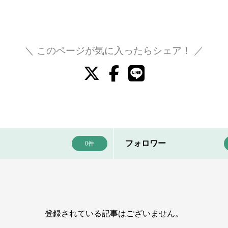
＼ このページが気に入ったらシェア！ ／
フォロワー
0件
登録されている記事はございません。