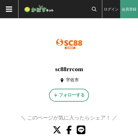
ログイン
会員登録

sc88rrcom
宇佐市
フォローする
＼ このページが気に入ったらシェア！ ／