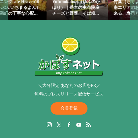
en10
Yufunokahori（ゆふのか
竹葉（ちくよう）｜上人
よん）
ほり）｜岳本の由布院産
南エリアのお持ち帰り出
...
チーズと野菜、そば粉...
来る、寿司と弁当のお店
＼大分限定 あなたのお店をPR／
無料のプレスリリース配信サービス
会員登録