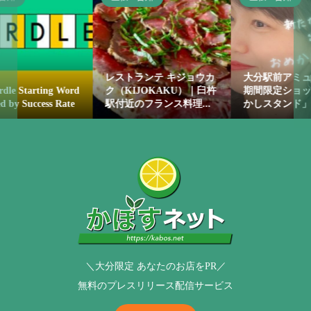
レストランテ キジョウカ
大分駅前アミュプラザで
Word
ク（KIJOKAKU）｜臼杵
期間限定ショップ「おめ
ate
駅付近のフランス料理...
かしスタンド」体験！...
＼大分限定 あなたのお店をPR／
無料のプレスリリース配信サービス