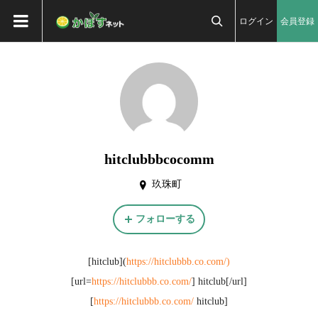
ログイン
会員登録

hitclubbbcocomm
玖珠町
フォローする
[hitclub](
https://hitclubbb.co.com/)
[url=
https://hitclubbb.co.com/
] hitclub[/url]
[
https://hitclubbb.co.com/
hitclub]