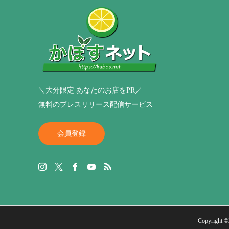
＼大分限定 あなたのお店をPR／
無料のプレスリリース配信サービス
会員登録
Copyright ©