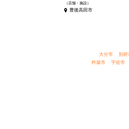
（店舗・施設）
豊後高田市
大分市
別府
杵築市
宇佐市