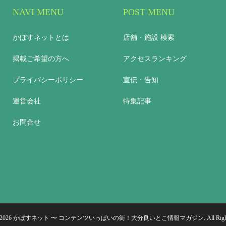
NAVI MENU
POST MENU
かぼすネットとは
店舗・施設 検索
掲載ご希望の方へ
アクセスランキング
プライバシーポリシー
宣伝・告知
運営会社
特集記事
お問合せ
2026
かぼすネット 〜 コンテンツいっぱいの街！大分良いとこ情報マガジン. All Rights Re