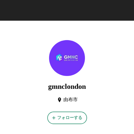
gmnclondon
由布市
フォローする