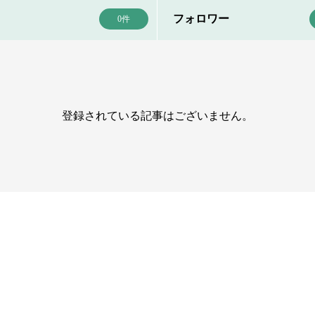
フォロワー
0件
登録されている記事はございません。