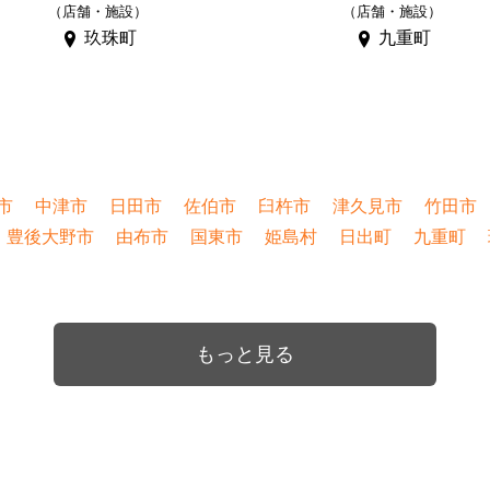
（店舗・施設）
（店舗・施設）
玖珠町
九重町
市
中津市
日田市
佐伯市
臼杵市
津久見市
竹田市
豊後大野市
由布市
国東市
姫島村
日出町
九重町
もっと見る