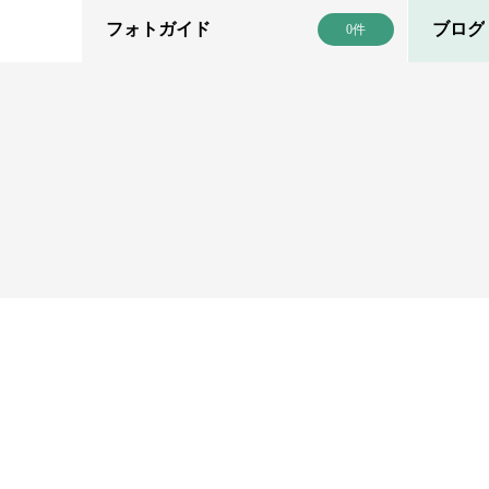
フォトガイド
ブログ
0件