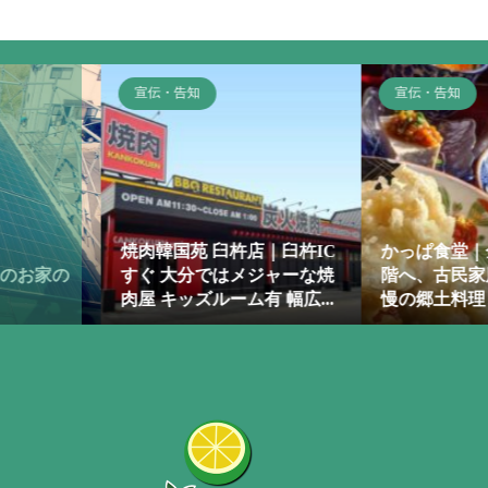
宣伝・告知
宣伝・告知
臼杵IC
かっぱ食堂｜金鱗湖そばの2
「ARNICA（
ャーな焼
階へ、古民家風の店内で自
カ）」〜アミュ
幅広...
慢の郷土料理と手作り和...
いたPOPUP〜お