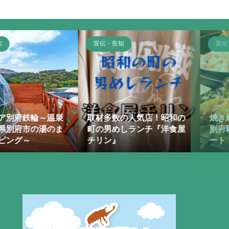
宣伝・告知
宣伝・
人気店！昭和の
焼き鳥 鳥喰（とりっく）｜
フォト
ランチ『洋食屋
別府駅から徒歩６分、デパ
ムソー
ート「トキハ別府店」の...
られる！