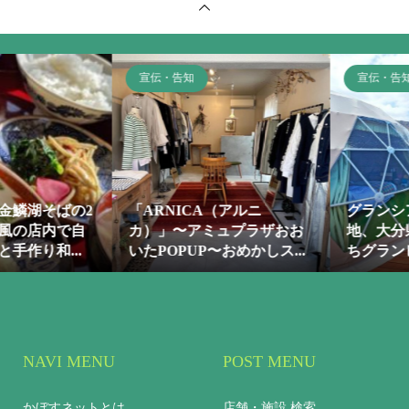
宣伝・告知
宣伝・告知
アルニ
グランシア別府鉄輪～温泉
取材多数の
プラザおお
地、大分県別府市の湯のま
町の男めし
めかしス...
ちグランピング～
チリン』
NAVI MENU
POST MENU
かぼすネットとは
店舗・施設 検索