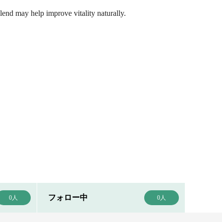
lend may help improve vitality naturally.
フォロー中
0人
0人