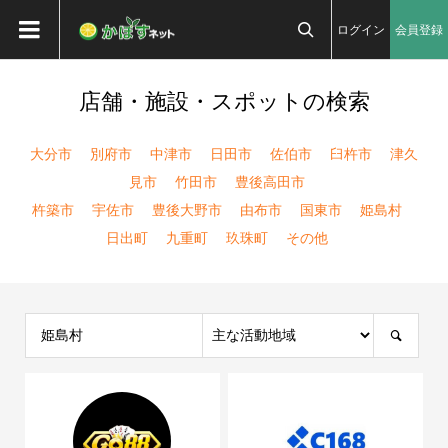
ログイン
会員登録

店舗・施設・スポットの検索
大分市
別府市
中津市
日田市
佐伯市
臼杵市
津久
見市
竹田市
豊後高田市
杵築市
宇佐市
豊後大野市
由布市
国東市
姫島村
日出町
九重町
玖珠町
その他