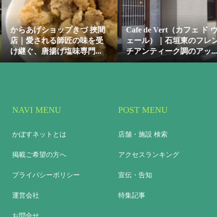
プきづ 挾間
Cafe de Vert（カフェ ド ヴ
匠の味を受
ェール）｜石垣東のフレン
味専門...
チアンティーク調のアッ...
Challenges 
NAVI MENU
POST MENU
かぼすネットとは
店舗・施設 検索
掲載ご希望の方へ
アクセスランキング
プライバシーポリシー
宣伝・告知
運営会社
特集記事
お問合せ