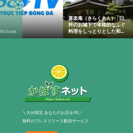
喜楽庵（きらくあん） | 臼
からあげショッ
杵のお城下で本格的なふぐ
店｜愛される師
料理をしっとりとした和...
け継ぐ、唐揚げ塩
＼大分限定 あなたのお店をPR／
無料のプレスリリース配信サービス