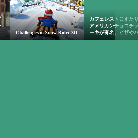
カフェレストこすたりか｜
由布院
アメリカンチョコチップケ
すけ）
in Snow Rider 3D
ーキが有名、ピザやパス...
の味を追