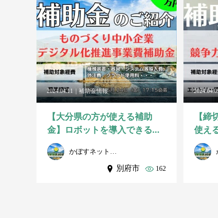
2024.04.11
補助金情報
2024.04.0
【大分県の方が使える補助
【締
金】ロボットを導入できる...
使える
かぼすネット事務局
別府市
162