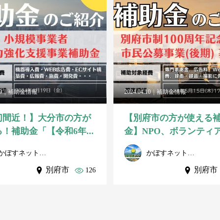
9
補助金情報
2024.04.10
補助金情報
切間近！】大分市の方が
【別府市の方が使える
！補助金「【令和6年...
金】NPO、ボランティア、
かぼすネット事務局
かぼすネット事務局
別府市
別府市
126