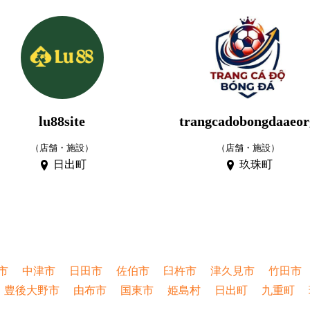
lu88site
trangcadobongdaaeor
（店舗・施設）
（店舗・施設）
日出町
玖珠町
市
中津市
日田市
佐伯市
臼杵市
津久見市
竹田市
豊後大野市
由布市
国東市
姫島村
日出町
九重町