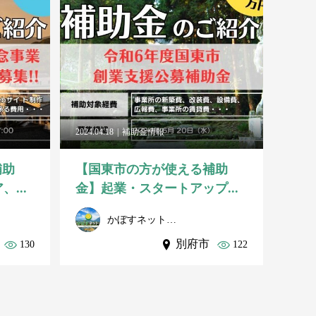
2024.04.18
補助金情報
補助
【国東市の方が使える補助
...
金】起業・スタートアップ...
かぼすネット事務局
別府市
130
122