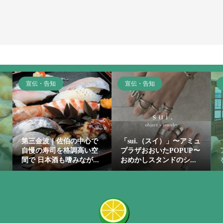
宣伝・告知
宣伝・告知
第三金波｜佐伯の中心で
「sui.（スイ）」〜アミュ
自慢の寿司を格調高い空
プラザおおいたPOPUP〜
間で 日本酒も嗜みなが...
おめかしスタンドのシ...