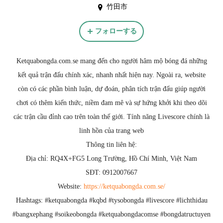
竹田市
フォローする
Ketquabongda.com.se mang đến cho người hâm mộ bóng đá những
kết quả trận đấu chính xác, nhanh nhất hiện nay. Ngoài ra, website
còn có các phần bình luận, dự đoán, phân tích trận đấu giúp người
chơi có thêm kiến thức, niềm đam mê và sự hứng khởi khi theo dõi
các trận cầu đỉnh cao trên toàn thế giới. Tính năng Livescore chính là
linh hồn của trang web
Thông tin liên hệ:
Địa chỉ: RQ4X+FG5 Long Trường, Hồ Chí Minh, Việt Nam
SĐT: 0912007667
Website:
https://ketquabongda.com.se/
Hashtags: #ketquabongda #kqbd #tysobongda #livescore #lichthidau
#bangxephang #soikeobongda #ketquabongdacomse #bongdatructuyen