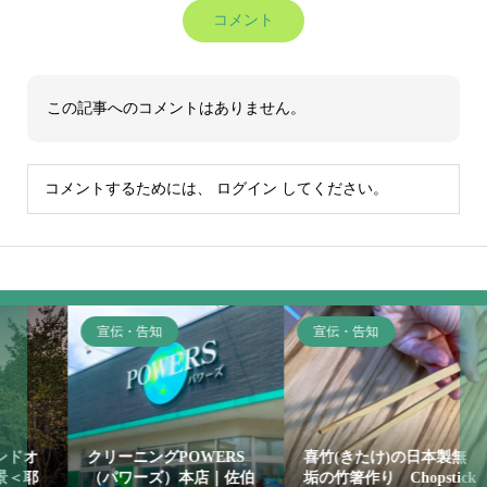
コメント
この記事へのコメントはありません。
コメントするためには、
ログイン
してください。
宣伝・告知
宣伝・告知
クリーニングPOWERS
喜竹(きたけ)の日本製無
（パワーズ）本店｜佐伯
垢の竹箸作り Chopstick