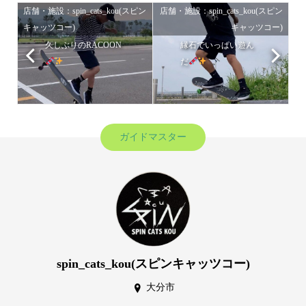
店舗・施設：spin_cats_kou(スピン
店舗・施設：spin_cats_kou(スピン
キャッツコー)
キャッツコー)
久しぶりのRACOON
縁石でいっぱい遊ん
だ
ガイドマスター
spin_cats_kou(スピンキャッツコー)
大分市