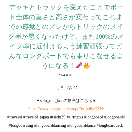
デッキとトラックを変えたことでボー
ド全体の重さと高さが変わってこれま
での感覚とのズレからトリックのメイ
ク率が悪くなったけど、また100%のメ
イク率に近付けるよう練習頑張ってど
んなロングボードでも乗りこなせるよ
うになる！
2024.08.01
0
22
▼spin_cats_kouの動画はこちら▼
https://www.instagram.com/p/Ctv-hbFpGZN/
#travelol #travelol_japan #taichi39 #airtrucks #longboard #longboards
#longboarding #longboarddancing #longboarddance #longboardtrick