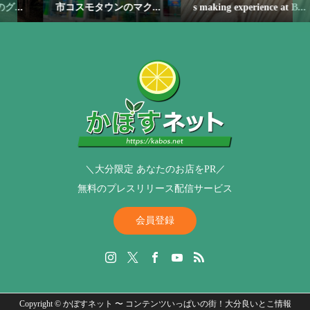
市コスモタウンのマク...
s making experience at B...
＼大分限定 あなたのお店をPR／
無料のプレスリリース配信サービス
会員登録
Copyright ©
かぼすネット 〜 コンテンツいっぱいの街！大分良いとこ情報