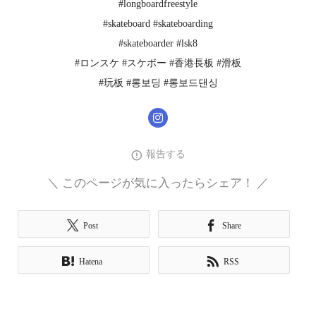
#longboardfreestyle
#skateboard #skateboarding
#skateboarder #lsk8
#ロンスケ #スケボー #香港長板 #滑板
#玩板 #롱보딩 #롱보드댄싱
報告する
＼ このページが気に入ったらシェア！ ／
Post
Share
Hatena
RSS