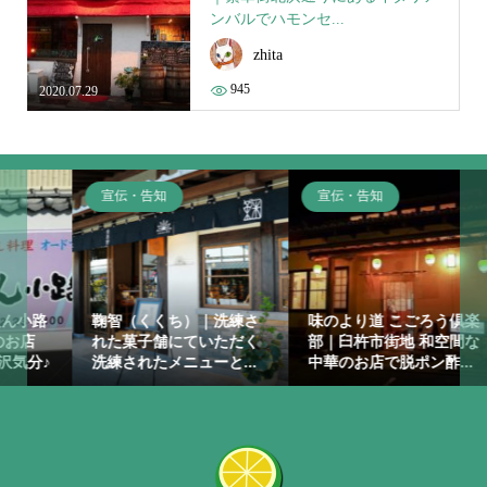
ンバルでハモンセ...
zhita
945
2020.07.29
宣伝・告知
宣伝・告知
路
鞠智（くくち）｜洗練さ
味のより道 こごろう倶楽
れた菓子舗にていただく
部｜臼杵市街地 和空間な
♪
洗練されたメニューと...
中華のお店で脱ポン酢...