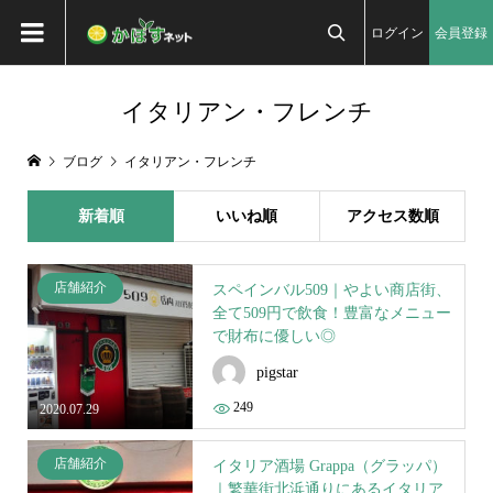
ログイン
会員登録

イタリアン・フレンチ
ブログ
イタリアン・フレンチ
新着順
いいね順
アクセス数順
店舗紹介
スペインバル509｜やよい商店街、
全て509円で飲食！豊富なメニュー
で財布に優しい◎
pigstar
249
2020.07.29
店舗紹介
イタリア酒場 Grappa（グラッパ）
｜繁華街北浜通りにあるイタリア