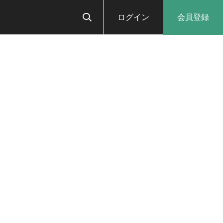
ログイン
会員登録