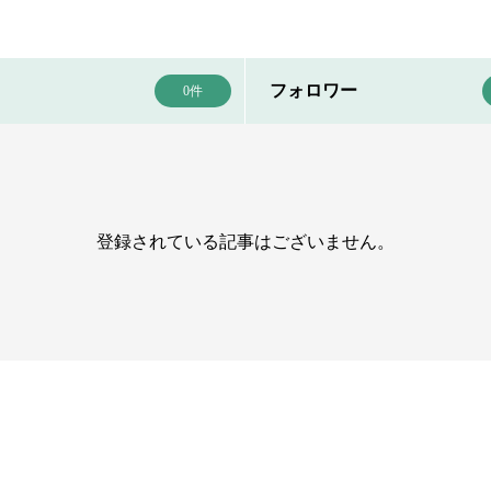
フォロワー
0件
登録されている記事はございません。