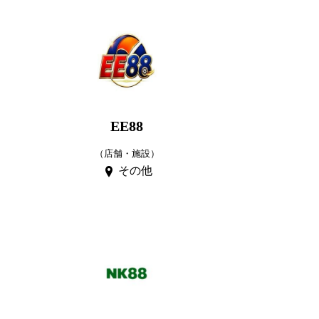
EE88
（店舗・施設）
その他