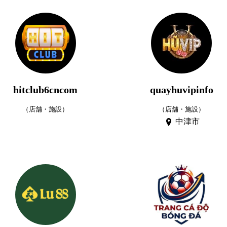
hitclub6cncom
quayhuvipinfo
（店舗・施設）
（店舗・施設）
中津市