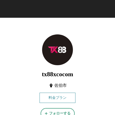
tx88xcocom
佐伯市
料金プラン
フォローする