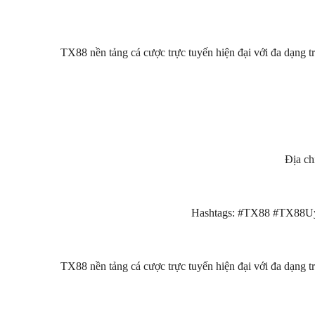
TX88 nền tảng cá cược trực tuyến hiện đại với đa dạng tr
Địa ch
Hashtags: #TX88 #TX88
TX88 nền tảng cá cược trực tuyến hiện đại với đa dạng tr