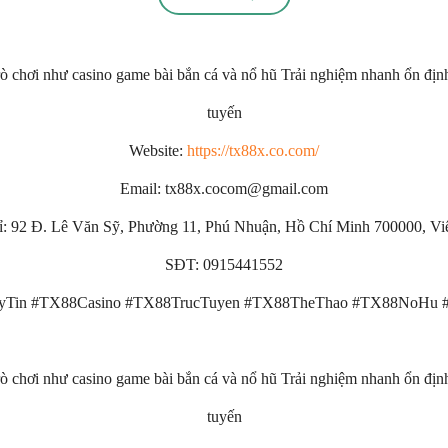
ò chơi như casino game bài bắn cá và nổ hũ Trải nghiệm nhanh ổn định 
tuyến
Website:
https://tx88x.co.com/
Email: tx88x.cocom@gmail.com
ỉ: 92 Đ. Lê Văn Sỹ, Phường 11, Phú Nhuận, Hồ Chí Minh 700000, V
SĐT: 0915441552
UyTin #TX88Casino #TX88TrucTuyen #TX88TheThao #TX88NoHu 
ò chơi như casino game bài bắn cá và nổ hũ Trải nghiệm nhanh ổn định 
tuyến