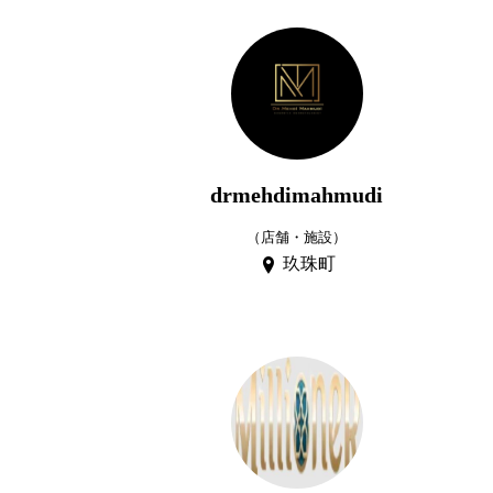
drmehdimahmudi
（店舗・施設）
玖珠町