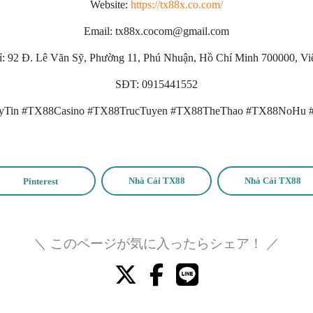
Website:
https://tx88x.co.com/
Email: tx88x.cocom@gmail.com
ỉ: 92 Đ. Lê Văn Sỹ, Phường 11, Phú Nhuận, Hồ Chí Minh 700000, V
SĐT: 0915441552
UyTin #TX88Casino #TX88TrucTuyen #TX88TheThao #TX88NoHu 
Nhà Cái TX88
Nhà Cái TX88
＼ このページが気に入ったらシェア！ ／