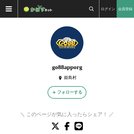
ログイン
会員登録

go88apporg
姫島村
フォローする
＼ このページが気に入ったらシェア！ ／