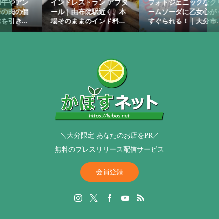
ン
インドレストラン アブタ
フォトジェニックなクリ
個
ール｜由布院駅近く、本
ームソーダに乙女心がく
.
場そのままのインド料...
すぐられる！｜大分市...
＼大分限定 あなたのお店をPR／
無料のプレスリリース配信サービス
会員登録