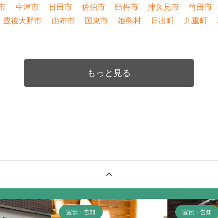
市
中津市
日田市
佐伯市
臼杵市
津久見市
竹田市
豊後大野市
由布市
国東市
姫島村
日出町
九重町
もっと見る
宣伝・告知
宣伝・告知