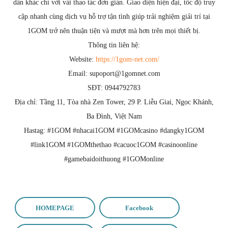
dẫn khác chỉ với vài thao tác đơn giản. Giao diện hiện đại, tốc độ truy
cập nhanh cùng dịch vụ hỗ trợ tận tình giúp trải nghiệm giải trí tại
1GOM trở nên thuận tiện và mượt mà hơn trên mọi thiết bị.
Thông tin liên hệ:
Website:
https://1gom-net.com/
Email: supoport@1gomnet.com
SĐT: 0944792783
Địa chỉ: Tầng 11, Tòa nhà Zen Tower, 29 P. Liễu Giai, Ngọc Khánh,
Ba Đình, Việt Nam
Hastag: #1GOM #nhacai1GOM #1GOMcasino #dangky1GOM
#link1GOM #1GOMthethao #cacuoc1GOM #casinoonline
#gamebaidoithuong #1GOMonline